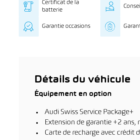
Certificat de la
Consei
batterie
Certificat de la batterie
Des c
Garantie occasions
Garant
indépendant avec
exclu
diagnostic détaillé de la
l’éle
Garantie de 12 mois sur
8 ans
batterie
stati
le véhicule d’occasion
kilo
dome
km de
l’inst
ère
phot
1
m
(en f
est a
Détails du véhicule
Équipement en option
Audi Swiss Service Package+
Extension de garantie +2 ans,
Carte de recharge avec crédit d