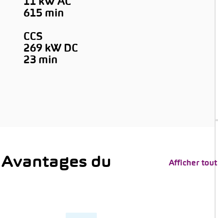
11 kW AC
615 min
CCS
269 kW DC
→
23 min
 Avantages du
Afficher tout