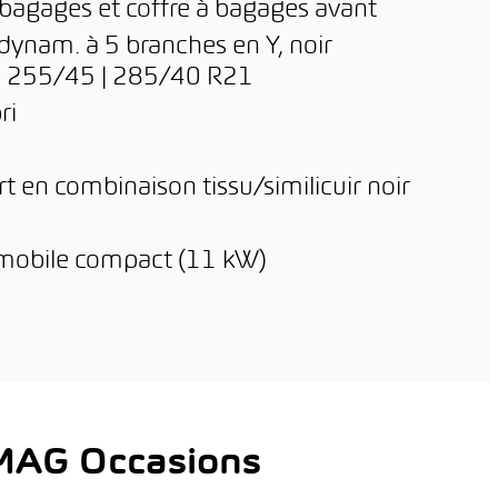
 bagages et coffre à bagages avant
e dynam. à 5 branches en Y, noir
eus 255/45 | 285/40 R21
ri
rt en combinaison tissu/similicuir noir
 mobile compact (11 kW)
AMAG Occasions