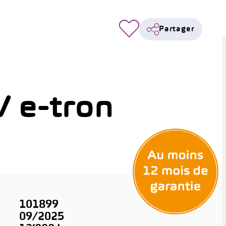
Partager
 e-tron
101899
09/2025