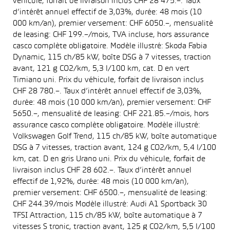
véhicule, forfait de livraison inclus CHF 28 475.–. Taux
d’intérêt annuel effectif de 3,03%, durée: 48 mois (10
000 km/an), premier versement: CHF 6050.–, mensualité
de leasing: CHF 199.–/mois, TVA incluse, hors assurance
casco complète obligatoire. Modèle illustré: Skoda Fabia
Dynamic, 115 ch/85 kW, boîte DSG à 7 vitesses, traction
avant, 121 g CO2/km, 5,3 l/100 km, cat. D en vert
Timiano uni. Prix du véhicule, forfait de livraison inclus
CHF 28 780.–. Taux d’intérêt annuel effectif de 3,03%,
durée: 48 mois (10 000 km/an), premier versement: CHF
5650.–, mensualité de leasing: CHF 221.85.–/mois, hors
assurance casco complète obligatoire. Modèle illustré:
Volkswagen Golf Trend, 115 ch/85 kW, boîte automatique
DSG à 7 vitesses, traction avant, 124 g CO2/km, 5,4 l/100
km, cat. D en gris Urano uni. Prix du véhicule, forfait de
livraison inclus CHF 28 602.–. Taux d’intérêt annuel
effectif de 1,92%, durée: 48 mois (10 000 km/an),
premier versement: CHF 6500.–, mensualité de leasing:
CHF 244.39/mois Modèle illustré: Audi A1 Sportback 30
TFSI Attraction, 115 ch/85 kW, boîte automatique à 7
vitesses S tronic, traction avant, 125 g CO2/km, 5,5 l/100