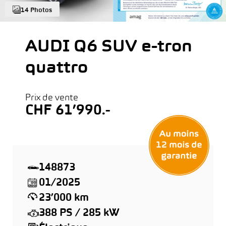
14 Photos
AUDI Q6 SUV e-tron
quattro
Prix de vente
CHF 61’990.-
148873
01/2025
23’000 km
388 PS / 285 kW