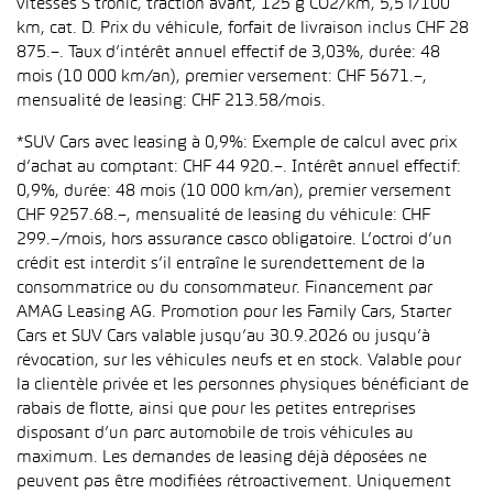
vitesses S tronic, traction avant, 125 g CO2/km, 5,5 l/100
km, cat. D. Prix du véhicule, forfait de livraison inclus CHF 28
875.–. Taux d’intérêt annuel effectif de 3,03%, durée: 48
mois (10 000 km/an), premier versement: CHF 5671.–,
mensualité de leasing: CHF 213.58/mois.
*SUV Cars avec leasing à 0,9%: Exemple de calcul avec prix
d’achat au comptant: CHF 44 920.–. Intérêt annuel effectif:
0,9%, durée: 48 mois (10 000 km/an), premier versement
CHF 9257.68.–, mensualité de leasing du véhicule: CHF
299.–/mois, hors assurance casco obligatoire. L’octroi d’un
crédit est interdit s’il entraîne le surendettement de la
consommatrice ou du consommateur. Financement par
AMAG Leasing AG. Promotion pour les Family Cars, Starter
Cars et SUV Cars valable jusqu’au 30.9.2026 ou jusqu’à
révocation, sur les véhicules neufs et en stock. Valable pour
la clientèle privée et les personnes physiques bénéficiant de
rabais de flotte, ainsi que pour les petites entreprises
disposant d’un parc automobile de trois véhicules au
maximum. Les demandes de leasing déjà déposées ne
peuvent pas être modifiées rétroactivement. Uniquement