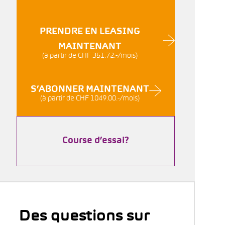
PRENDRE EN LEASING
MAINTENANT
(à partir de CHF 351.72.-/mois)
S’ABONNER MAINTENANT
(à partir de CHF 1049.00.-/mois)
Course d’essai?
Des questions sur