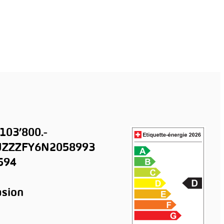
103’800.-
ZZZFY6N2058993
594
sion