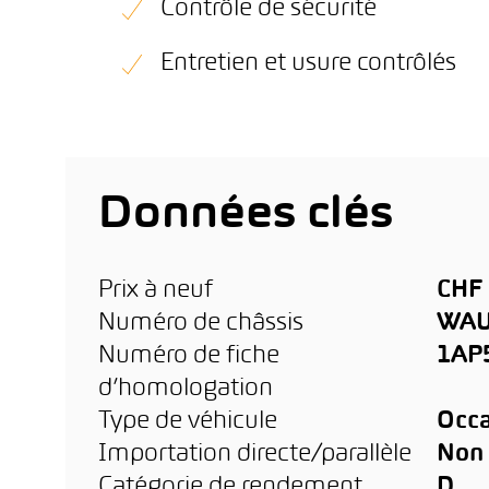
Contrôle de sécurité
Entretien et usure contrôlés
Données clés
Prix à neuf
CHF 
Numéro de châssis
WAU
Numéro de fiche
1AP
d’homologation
Type de véhicule
Occa
Importation directe/parallèle
Non
Catégorie de rendement
D