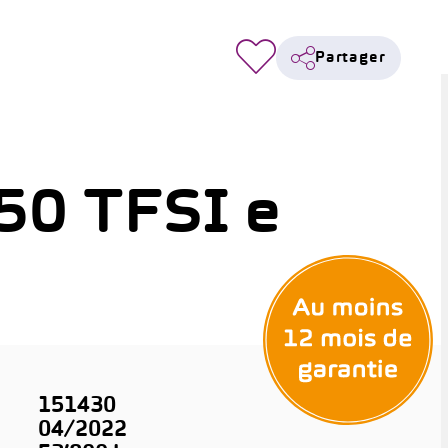
Partager
50 TFSI e
n
151430
04/2022