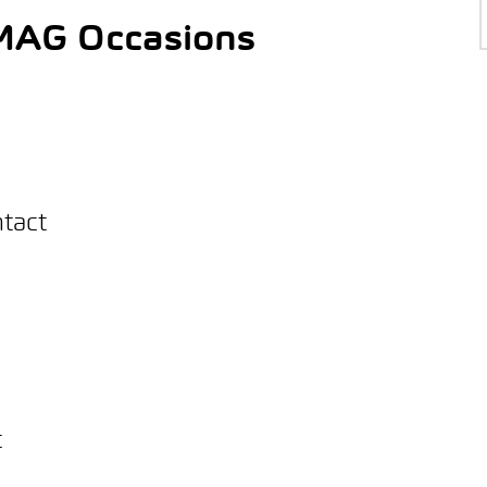
AMAG Occasions
ntact
t