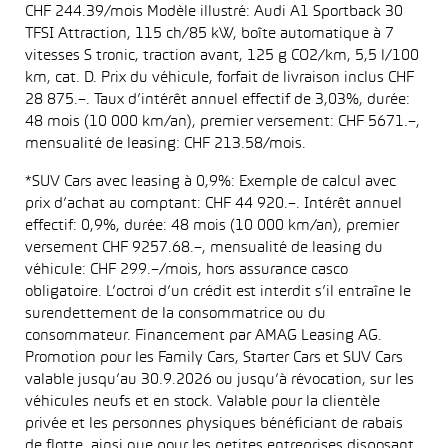
CHF 244.39/mois Modèle illustré: Audi A1 Sportback 30
TFSI Attraction, 115 ch/85 kW, boîte automatique à 7
vitesses S tronic, traction avant, 125 g CO2/km, 5,5 l/100
km, cat. D. Prix du véhicule, forfait de livraison inclus CHF
28 875.–. Taux d’intérêt annuel effectif de 3,03%, durée:
48 mois (10 000 km/an), premier versement: CHF 5671.–,
mensualité de leasing: CHF 213.58/mois.
*SUV Cars avec leasing à 0,9%: Exemple de calcul avec
prix d’achat au comptant: CHF 44 920.–. Intérêt annuel
effectif: 0,9%, durée: 48 mois (10 000 km/an), premier
versement CHF 9257.68.–, mensualité de leasing du
véhicule: CHF 299.–/mois, hors assurance casco
obligatoire. L’octroi d’un crédit est interdit s’il entraîne le
surendettement de la consommatrice ou du
consommateur. Financement par AMAG Leasing AG.
Promotion pour les Family Cars, Starter Cars et SUV Cars
valable jusqu’au 30.9.2026 ou jusqu’à révocation, sur les
véhicules neufs et en stock. Valable pour la clientèle
privée et les personnes physiques bénéficiant de rabais
de flotte, ainsi que pour les petites entreprises disposant