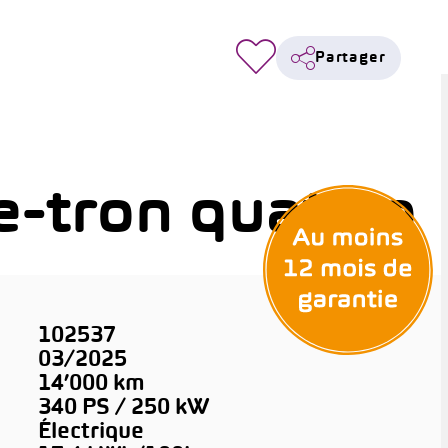
Partager
-tron quattro
102537
03/2025
14’000 km
340 PS / 250 kW
Électrique