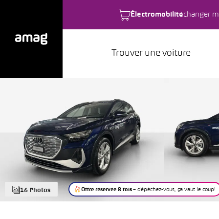
Électromobilité
changer m
Trouver une voiture
Offre réservée 8 fois
– dépêchez-vous, ça vaut le coup!
16 Photos