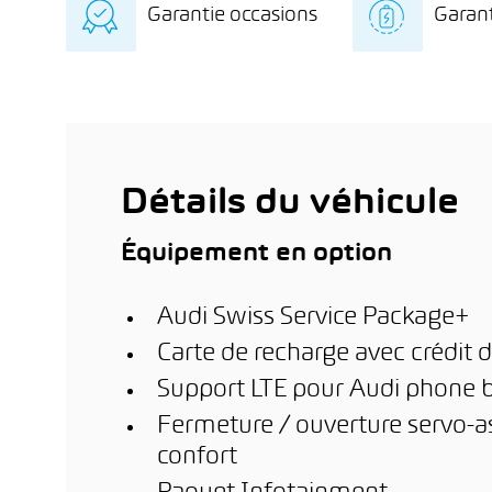
Garantie occasions
Garant
indépendant avec
exclu
diagnostic détaillé de la
l’éle
Garantie de 12 mois sur
8 ans
batterie
stati
le véhicule d’occasion
kilo
dome
km de
l’inst
ère
phot
1
m
(en f
est a
Détails du véhicule
Équipement en option
Audi Swiss Service Package+
Carte de recharge avec crédit d
Support LTE pour Audi phone 
Fermeture / ouverture servo-as
confort