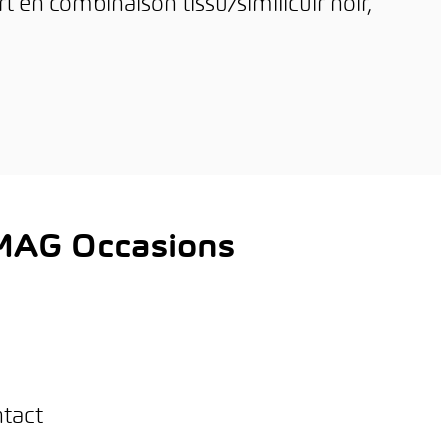
rt en combinaison tissu/similicuir noir,
AMAG Occasions
ntact