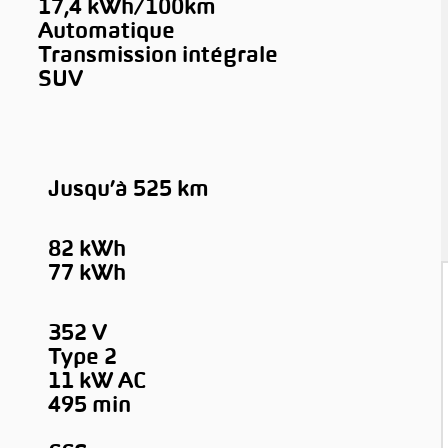
17,4 kWh/100km
Automatique
Transmission intégrale
SUV
Jusqu’à 525 km
82 kWh
77 kWh
352 V
Type 2
11 kW AC
495 min