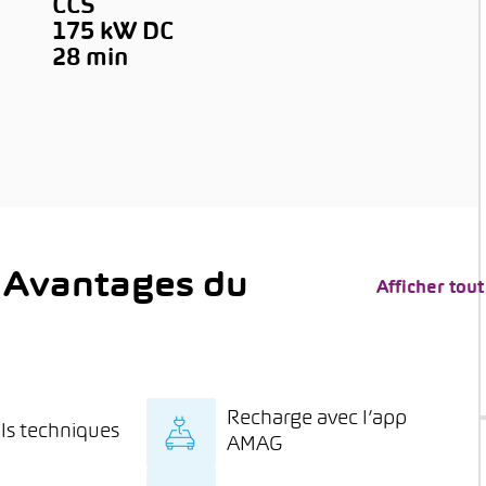
CCS
175 kW DC
→
28 min
 Avantages du
Afficher tout
Recharge avec l’app
ls techniques
AMAG
onseils spécialisés
Recharge à prix spécial