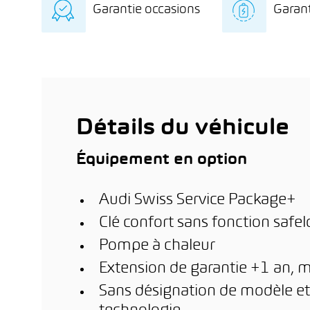
Garantie occasions
Garant
indépendant avec
exclu
diagnostic détaillé de la
l’éle
Garantie de 12 mois sur
8 ans
batterie
stati
le véhicule d’occasion
kilo
dome
km de
l’inst
ère
phot
1
m
(en f
est a
Détails du véhicule
Équipement en option
Audi Swiss Service Package+
Clé confort sans fonction safel
Pompe à chaleur
Extension de garantie +1 an, 
Sans désignation de modèle et