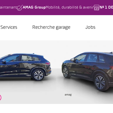
aintenant
AMAG Group
Mobilité, durabilité & avenir
Nº 1 D
Services
Recherche garage
Jobs