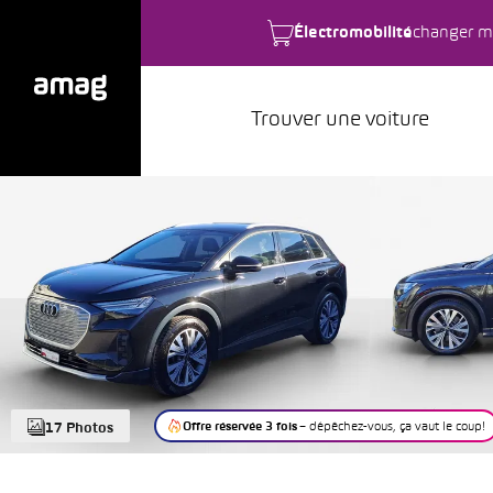
Électromobilité
changer m
Trouver une voiture
Offre réservée 3 fois
– dépêchez-vous, ça vaut le coup!
17 Photos