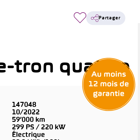
Partager
-tron quattro
147048
10/2022
59’000 km
299 PS / 220 kW
Électrique