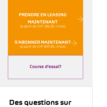
PRENDRE EN LEASING
MAINTENANT
(à partir de CHF 286.05.-/mois)
S’ABONNER MAINTENANT
(à partir de CHF 839.00.-/mois)
Course d’essai?
Des questions sur