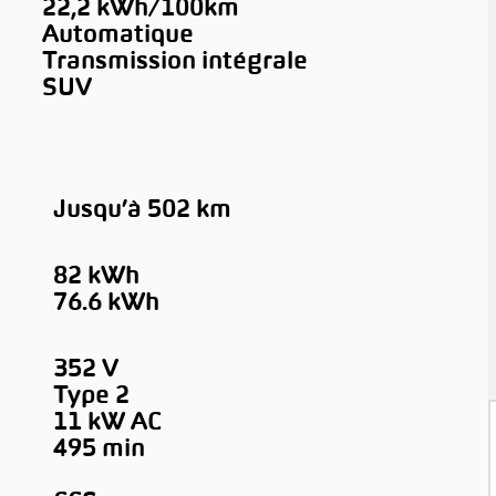
22,2 kWh/100km
Automatique
Transmission intégrale
SUV
Jusqu’à 502 km
82 kWh
76.6 kWh
352 V
Type 2
11 kW AC
495 min