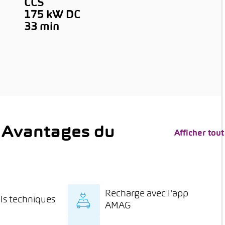
CCS
175 kW DC
→
33 min
 Avantages du
Afficher tout
Recharge avec l’app
ls techniques
AMAG
onseils spécialisés
Recharge à prix spécial