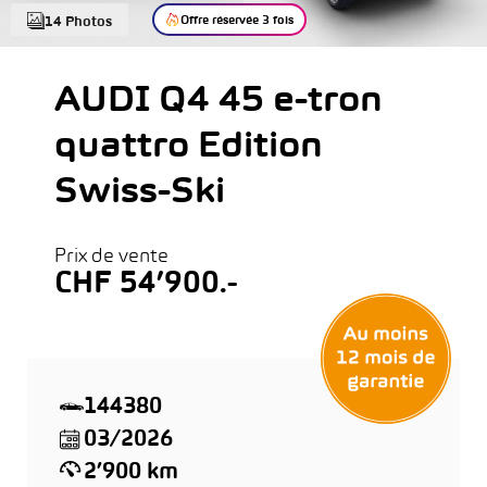
Offre réservée 3 fois
14 Photos
AUDI Q4 45 e-tron
quattro Edition
Swiss-Ski
Prix de vente
CHF 54’900.-
144380
03/2026
2’900 km