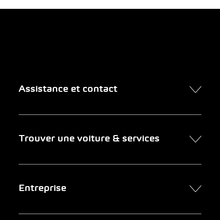
Assistance et contact
Contact
Trouver une voiture & services
Rendez-vous en ligne
FAQ Achat de voiture en ligne
Trouver une voiture
Entreprise
Entreprises clientes
Services
Newsletter