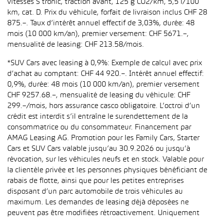
vitesses S tronic, traction avant, 125 g CO2/km, 5,5 l/100
km, cat. D. Prix du véhicule, forfait de livraison inclus CHF 28
875.–. Taux d’intérêt annuel effectif de 3,03%, durée: 48
mois (10 000 km/an), premier versement: CHF 5671.–,
mensualité de leasing: CHF 213.58/mois.
*SUV Cars avec leasing à 0,9%: Exemple de calcul avec prix
d’achat au comptant: CHF 44 920.–. Intérêt annuel effectif:
0,9%, durée: 48 mois (10 000 km/an), premier versement
CHF 9257.68.–, mensualité de leasing du véhicule: CHF
299.–/mois, hors assurance casco obligatoire. L’octroi d’un
crédit est interdit s’il entraîne le surendettement de la
consommatrice ou du consommateur. Financement par
AMAG Leasing AG. Promotion pour les Family Cars, Starter
Cars et SUV Cars valable jusqu’au 30.9.2026 ou jusqu’à
révocation, sur les véhicules neufs et en stock. Valable pour
la clientèle privée et les personnes physiques bénéficiant de
rabais de flotte, ainsi que pour les petites entreprises
disposant d’un parc automobile de trois véhicules au
maximum. Les demandes de leasing déjà déposées ne
peuvent pas être modifiées rétroactivement. Uniquement