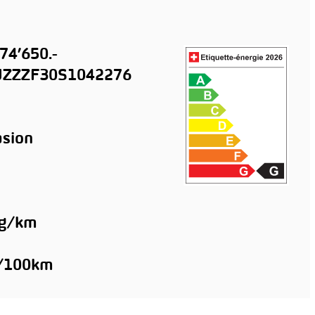
74’650.-
ZZZF30S1042276
sion
 g/km
l/100km