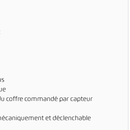
t
us
que
e du coffre commandé par capteur
t mécaniquement et déclenchable