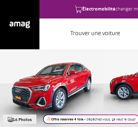
Électromobilité
changer m
Trouver une voiture
Offre réservée 4 fois
– dépêchez-vous, ça vaut le coup!
16 Photos