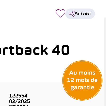
Partager
rtback 40
122554
02/2025