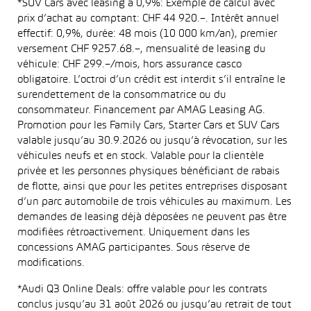
*SUV Cars avec leasing à 0,9%: Exemple de calcul avec
prix d’achat au comptant: CHF 44 920.–. Intérêt annuel
effectif: 0,9%, durée: 48 mois (10 000 km/an), premier
versement CHF 9257.68.–, mensualité de leasing du
véhicule: CHF 299.–/mois, hors assurance casco
obligatoire. L’octroi d’un crédit est interdit s’il entraîne le
surendettement de la consommatrice ou du
consommateur. Financement par AMAG Leasing AG.
Promotion pour les Family Cars, Starter Cars et SUV Cars
valable jusqu’au 30.9.2026 ou jusqu’à révocation, sur les
véhicules neufs et en stock. Valable pour la clientèle
privée et les personnes physiques bénéficiant de rabais
de flotte, ainsi que pour les petites entreprises disposant
d’un parc automobile de trois véhicules au maximum. Les
demandes de leasing déjà déposées ne peuvent pas être
modifiées rétroactivement. Uniquement dans les
concessions AMAG participantes. Sous réserve de
modifications.
*Audi Q3 Online Deals: offre valable pour les contrats
conclus jusqu’au 31 août 2026 ou jusqu’au retrait de tout