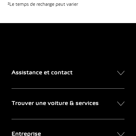
²Le temps de recharge peut varier
Assistance et contact
Contact
Trouver une voiture & services
Rendez-vous en ligne
FAQ Achat de voiture en ligne
Trouver une voiture
Entreprise