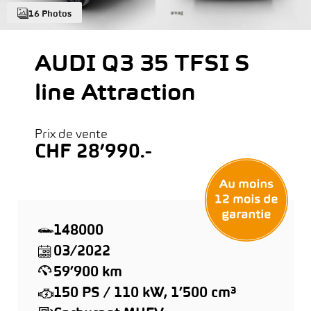
16 Photos
AUDI Q3 35 TFSI S
line Attraction
Prix de vente
CHF 28’990.-
148000
03/2022
59’900 km
150 PS / 110 kW, 1’500 cm³