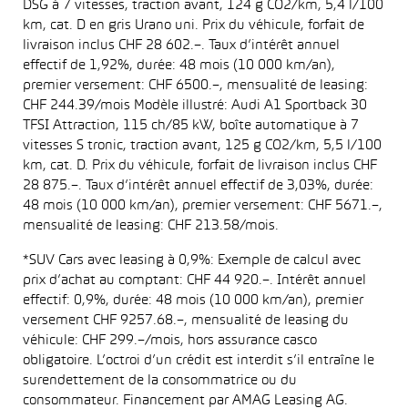
DSG à 7 vitesses, traction avant, 124 g CO2/km, 5,4 l/100
km, cat. D en gris Urano uni. Prix du véhicule, forfait de
livraison inclus CHF 28 602.–. Taux d’intérêt annuel
effectif de 1,92%, durée: 48 mois (10 000 km/an),
premier versement: CHF 6500.–, mensualité de leasing:
CHF 244.39/mois Modèle illustré: Audi A1 Sportback 30
TFSI Attraction, 115 ch/85 kW, boîte automatique à 7
vitesses S tronic, traction avant, 125 g CO2/km, 5,5 l/100
km, cat. D. Prix du véhicule, forfait de livraison inclus CHF
28 875.–. Taux d’intérêt annuel effectif de 3,03%, durée:
48 mois (10 000 km/an), premier versement: CHF 5671.–,
mensualité de leasing: CHF 213.58/mois.
*SUV Cars avec leasing à 0,9%: Exemple de calcul avec
prix d’achat au comptant: CHF 44 920.–. Intérêt annuel
effectif: 0,9%, durée: 48 mois (10 000 km/an), premier
versement CHF 9257.68.–, mensualité de leasing du
véhicule: CHF 299.–/mois, hors assurance casco
obligatoire. L’octroi d’un crédit est interdit s’il entraîne le
surendettement de la consommatrice ou du
consommateur. Financement par AMAG Leasing AG.