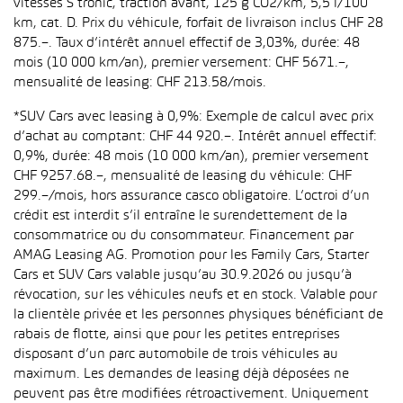
vitesses S tronic, traction avant, 125 g CO2/km, 5,5 l/100
km, cat. D. Prix du véhicule, forfait de livraison inclus CHF 28
875.–. Taux d’intérêt annuel effectif de 3,03%, durée: 48
mois (10 000 km/an), premier versement: CHF 5671.–,
mensualité de leasing: CHF 213.58/mois.
*SUV Cars avec leasing à 0,9%: Exemple de calcul avec prix
d’achat au comptant: CHF 44 920.–. Intérêt annuel effectif:
0,9%, durée: 48 mois (10 000 km/an), premier versement
CHF 9257.68.–, mensualité de leasing du véhicule: CHF
299.–/mois, hors assurance casco obligatoire. L’octroi d’un
crédit est interdit s’il entraîne le surendettement de la
consommatrice ou du consommateur. Financement par
AMAG Leasing AG. Promotion pour les Family Cars, Starter
Cars et SUV Cars valable jusqu’au 30.9.2026 ou jusqu’à
révocation, sur les véhicules neufs et en stock. Valable pour
la clientèle privée et les personnes physiques bénéficiant de
rabais de flotte, ainsi que pour les petites entreprises
disposant d’un parc automobile de trois véhicules au
maximum. Les demandes de leasing déjà déposées ne
peuvent pas être modifiées rétroactivement. Uniquement