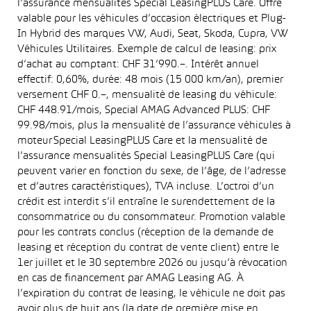
l’assurance mensualités Special LeasingPLUS Care. Offre
valable pour les véhicules d’occasion électriques et Plug-
In Hybrid des marques VW, Audi, Seat, Skoda, Cupra, VW
Véhicules Utilitaires. Exemple de calcul de leasing: prix
d’achat au comptant: CHF 31’990.–. Intérêt annuel
effectif: 0,60%, durée: 48 mois (15 000 km/an), premier
versement CHF 0.–, mensualité de leasing du véhicule:
CHF 448.91/mois, Special AMAG Advanced PLUS: CHF
99.98/mois, plus la mensualité de l’assurance véhicules à
moteur Special LeasingPLUS Care et la mensualité de
l’assurance mensualités Special LeasingPLUS Care (qui
peuvent varier en fonction du sexe, de l’âge, de l’adresse
et d’autres caractéristiques), TVA incluse. L’octroi d’un
crédit est interdit s’il entraîne le surendettement de la
consommatrice ou du consommateur. Promotion valable
pour les contrats conclus (réception de la demande de
leasing et réception du contrat de vente client) entre le
1er juillet et le 30 septembre 2026 ou jusqu’à révocation
en cas de financement par AMAG Leasing AG. À
l’expiration du contrat de leasing, le véhicule ne doit pas
avoir plus de huit ans (la date de première mise en