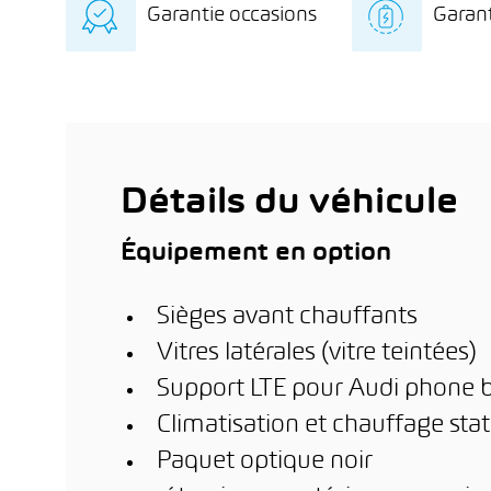
Garantie occasions
Garant
indépendant avec
exclu
diagnostic détaillé de la
l’éle
Garantie de 12 mois sur
8 ans
batterie
stati
le véhicule d’occasion
kilo
dome
km de
l’inst
ère
phot
1
m
(en f
est a
Détails du véhicule
Équipement en option
Sièges avant chauffants
Vitres latérales (vitre teintées)
Support LTE pour Audi phone 
Climatisation et chauffage stat
Paquet optique noir