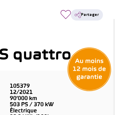
Partager
S quattro
105379
12/2021
90’000 km
503 PS / 370 kW
Électrique