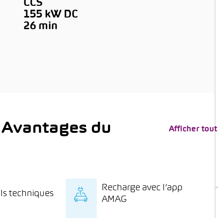
CCS
155 kW DC
→
26 min
 Avantages du
Afficher tout
Recharge avec l’app
ls techniques
AMAG
onseils spécialisés
Recharge à prix spécial