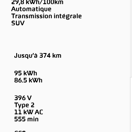
29,8 kWh/100km
Automatique
Transmission intégrale
SUV
Jusqu’à 374 km
95 kWh
86.5 kWh
396 V
Type 2
11 kW AC
555 min