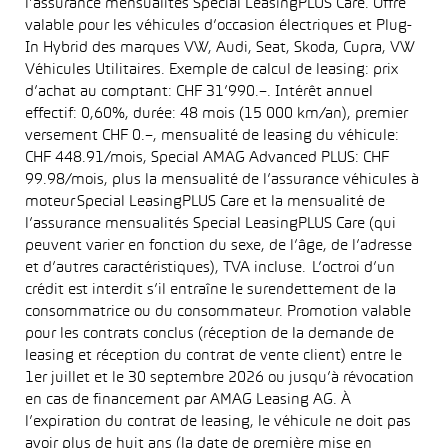
l’assurance mensualités Special LeasingPLUS Care. Offre
valable pour les véhicules d’occasion électriques et Plug-
In Hybrid des marques VW, Audi, Seat, Skoda, Cupra, VW
Véhicules Utilitaires. Exemple de calcul de leasing: prix
d’achat au comptant: CHF 31’990.–. Intérêt annuel
effectif: 0,60%, durée: 48 mois (15 000 km/an), premier
versement CHF 0.–, mensualité de leasing du véhicule:
CHF 448.91/mois, Special AMAG Advanced PLUS: CHF
99.98/mois, plus la mensualité de l’assurance véhicules à
moteur Special LeasingPLUS Care et la mensualité de
l’assurance mensualités Special LeasingPLUS Care (qui
peuvent varier en fonction du sexe, de l’âge, de l’adresse
et d’autres caractéristiques), TVA incluse. L’octroi d’un
crédit est interdit s’il entraîne le surendettement de la
consommatrice ou du consommateur. Promotion valable
pour les contrats conclus (réception de la demande de
leasing et réception du contrat de vente client) entre le
1er juillet et le 30 septembre 2026 ou jusqu’à révocation
en cas de financement par AMAG Leasing AG. À
l’expiration du contrat de leasing, le véhicule ne doit pas
avoir plus de huit ans (la date de première mise en