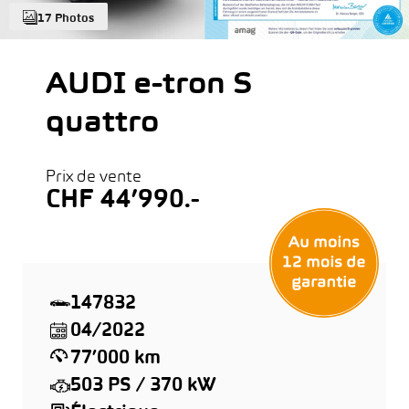
17 Photos
AUDI e-tron S
quattro
Prix de vente
CHF 44’990.-
147832
04/2022
77’000 km
503 PS / 370 kW