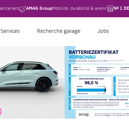
aintenant
AMAG Group
Mobilité, durabilité & avenir
Nº 1 D
Services
Recherche garage
Jobs