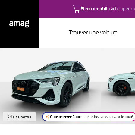
Électromobilité
changer m
Trouver une voiture
Offre réservée 3 fois
– dépêchez-vous, ça vaut le coup!
17 Photos