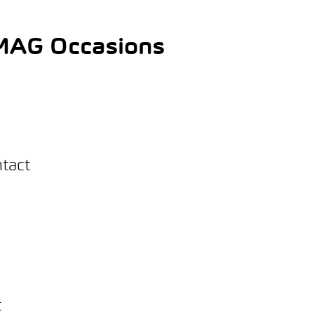
AMAG Occasions
ntact
t