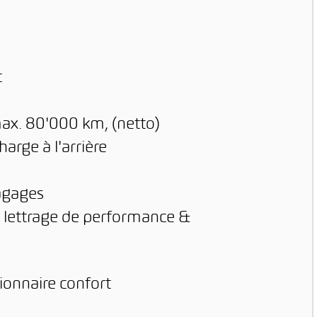
t
max. 80'000 km, (netto)
arge à l'arrière
bagages
 lettrage de performance &
ionnaire confort