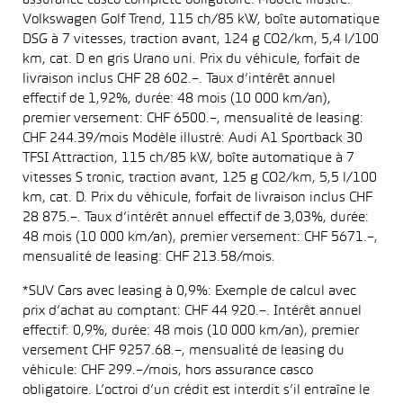
assurance casco complète obligatoire. Modèle illustré:
Volkswagen Golf Trend, 115 ch/85 kW, boîte automatique
DSG à 7 vitesses, traction avant, 124 g CO2/km, 5,4 l/100
km, cat. D en gris Urano uni. Prix du véhicule, forfait de
livraison inclus CHF 28 602.–. Taux d’intérêt annuel
effectif de 1,92%, durée: 48 mois (10 000 km/an),
premier versement: CHF 6500.–, mensualité de leasing:
CHF 244.39/mois Modèle illustré: Audi A1 Sportback 30
TFSI Attraction, 115 ch/85 kW, boîte automatique à 7
vitesses S tronic, traction avant, 125 g CO2/km, 5,5 l/100
km, cat. D. Prix du véhicule, forfait de livraison inclus CHF
28 875.–. Taux d’intérêt annuel effectif de 3,03%, durée:
48 mois (10 000 km/an), premier versement: CHF 5671.–,
mensualité de leasing: CHF 213.58/mois.
*SUV Cars avec leasing à 0,9%: Exemple de calcul avec
prix d’achat au comptant: CHF 44 920.–. Intérêt annuel
effectif: 0,9%, durée: 48 mois (10 000 km/an), premier
versement CHF 9257.68.–, mensualité de leasing du
véhicule: CHF 299.–/mois, hors assurance casco
obligatoire. L’octroi d’un crédit est interdit s’il entraîne le