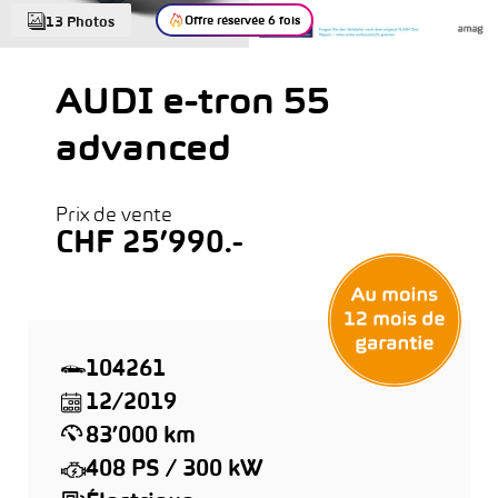
Offre réservée 6 fois
13 Photos
AUDI e-tron 55
advanced
Prix de vente
CHF 25’990.-
104261
12/2019
83’000 km
408 PS / 300 kW