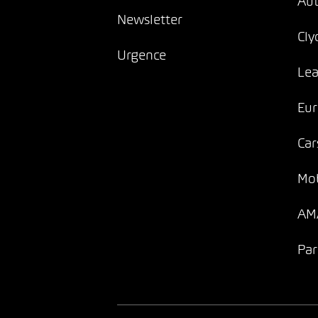
Au
Newsletter
Cly
Urgence
Lea
Eur
Car
Mob
AMA
Par