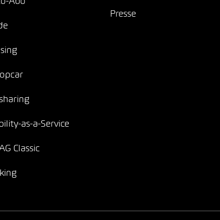
to-Abo
Presse
de
sing
opcar
sharing
ility-as-a-Service
G Classic
king