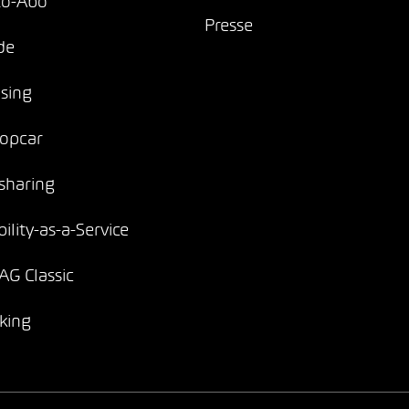
to-Abo
Presse
de
sing
opcar
sharing
ility-as-a-Service
G Classic
king