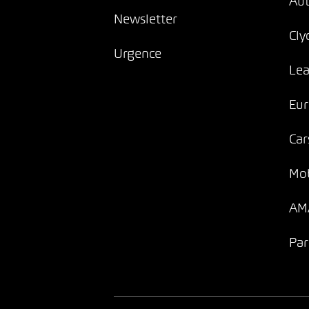
Au
Newsletter
Cly
Urgence
Lea
Eur
Car
Mob
AMA
Par