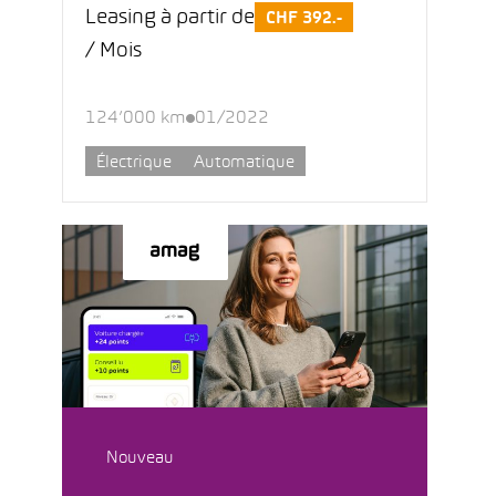
Leasing à partir de
CHF 392.-
/ Mois
124’000 km
01/2022
Électrique
Automatique
Nouveau