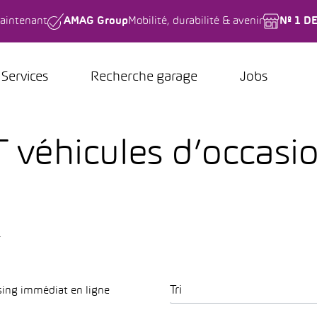
aintenant
AMAG Group
Mobilité, durabilité & avenir
Nº 1 D
Services
Recherche garage
Jobs
 véhicules d’occasio
.
Tri
sing immédiat en ligne