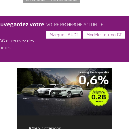
auvegardez votre
VOTRE RECHERCHE ACTUELLE :
Marque : AUDI
Modèle : e-tron GT
AG et recevez des
dantes.
AMAG Occasions