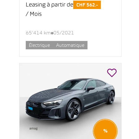
Leasing à partir de
CHF 562.-
/ Mois
65’414 km
05/2021
Électrique
Automatique
%