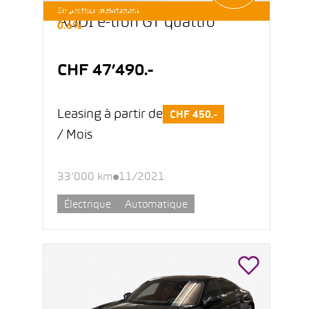
LEASING E-OCCASIONS DÈS
En profiter maintenant
AUDI e-tron GT quattro
0.6%
CHF 47’490.-
Leasing à partir de
CHF 450.-
/ Mois
33’000 km
11/2021
Électrique
Automatique