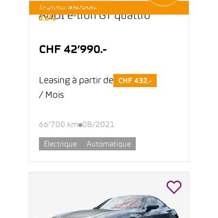
LEASING E-OCCASIONS DÈS
En profiter maintenant
AUDI e-tron GT quattro
0.6%
CHF 42’990.-
Leasing à partir de
CHF 432.-
/ Mois
66’700 km
08/2021
Électrique
Automatique