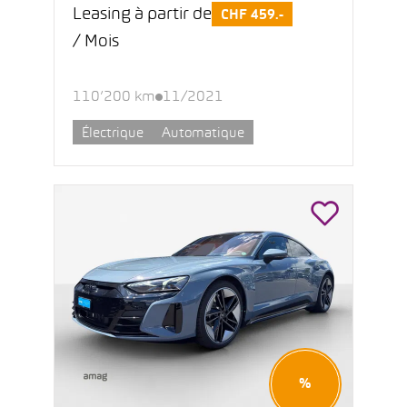
Leasing à partir de
CHF 459.-
/ Mois
110’200 km
11/2021
Électrique
Automatique
%