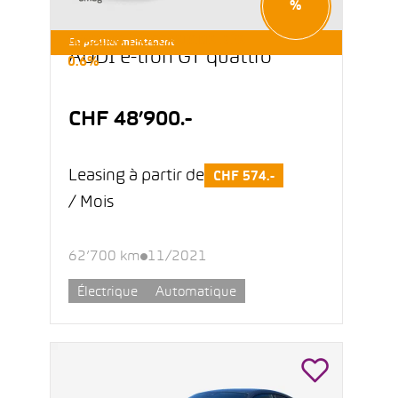
%
LEASING E-OCCASIONS DÈS
En profiter maintenant
AUDI e-tron GT quattro
0.6%
CHF 48’900.-
Leasing à partir de
CHF 574.-
/ Mois
62’700 km
11/2021
Électrique
Automatique