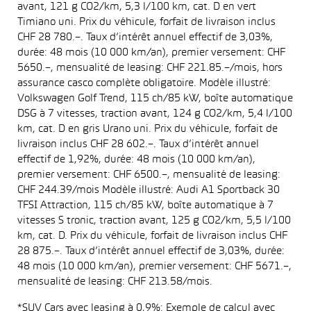
avant, 121 g CO2/km, 5,3 l/100 km, cat. D en vert
Timiano uni. Prix du véhicule, forfait de livraison inclus
CHF 28 780.–. Taux d’intérêt annuel effectif de 3,03%,
durée: 48 mois (10 000 km/an), premier versement: CHF
5650.–, mensualité de leasing: CHF 221.85.–/mois, hors
assurance casco complète obligatoire. Modèle illustré:
Volkswagen Golf Trend, 115 ch/85 kW, boîte automatique
DSG à 7 vitesses, traction avant, 124 g CO2/km, 5,4 l/100
km, cat. D en gris Urano uni. Prix du véhicule, forfait de
livraison inclus CHF 28 602.–. Taux d’intérêt annuel
effectif de 1,92%, durée: 48 mois (10 000 km/an),
premier versement: CHF 6500.–, mensualité de leasing:
CHF 244.39/mois Modèle illustré: Audi A1 Sportback 30
TFSI Attraction, 115 ch/85 kW, boîte automatique à 7
vitesses S tronic, traction avant, 125 g CO2/km, 5,5 l/100
km, cat. D. Prix du véhicule, forfait de livraison inclus CHF
28 875.–. Taux d’intérêt annuel effectif de 3,03%, durée:
48 mois (10 000 km/an), premier versement: CHF 5671.–,
mensualité de leasing: CHF 213.58/mois.
*SUV Cars avec leasing à 0,9%: Exemple de calcul avec