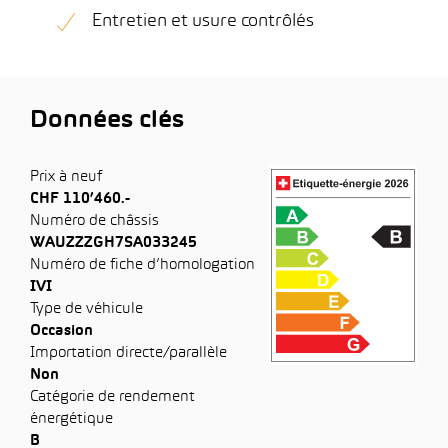
Entretien et usure contrôlés
Données clés
Prix à neuf
CHF 110’460.-
Numéro de châssis
WAUZZZGH7SA033245
Numéro de fiche d’homologation
IVI
Type de véhicule
Occasion
Importation directe/parallèle
Non
Catégorie de rendement
énergétique
B