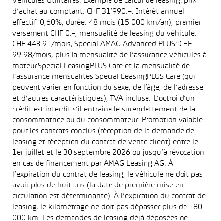
Véhicules Utilitaires. Exemple de calcul de leasing: prix
d’achat au comptant: CHF 31’990.–. Intérêt annuel
effectif: 0,60%, durée: 48 mois (15 000 km/an), premier
versement CHF 0.–, mensualité de leasing du véhicule:
CHF 448.91/mois, Special AMAG Advanced PLUS: CHF
99.98/mois, plus la mensualité de l’assurance véhicules à
moteur Special LeasingPLUS Care et la mensualité de
l’assurance mensualités Special LeasingPLUS Care (qui
peuvent varier en fonction du sexe, de l’âge, de l’adresse
et d’autres caractéristiques), TVA incluse. L’octroi d’un
crédit est interdit s’il entraîne le surendettement de la
consommatrice ou du consommateur. Promotion valable
pour les contrats conclus (réception de la demande de
leasing et réception du contrat de vente client) entre le
1er juillet et le 30 septembre 2026 ou jusqu’à révocation
en cas de financement par AMAG Leasing AG. À
l’expiration du contrat de leasing, le véhicule ne doit pas
avoir plus de huit ans (la date de première mise en
circulation est déterminante). À l’expiration du contrat de
leasing, le kilométrage ne doit pas dépasser plus de 180
000 km. Les demandes de leasing déjà déposées ne