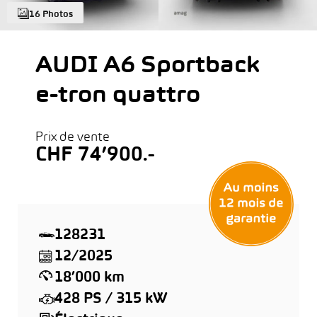
16 Photos
AUDI A6 Sportback
e-tron quattro
Prix de vente
CHF 74’900.-
128231
12/2025
18’000 km
428 PS / 315 kW