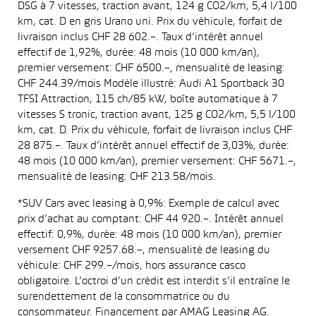
DSG à 7 vitesses, traction avant, 124 g CO2/km, 5,4 l/100
km, cat. D en gris Urano uni. Prix du véhicule, forfait de
livraison inclus CHF 28 602.–. Taux d’intérêt annuel
effectif de 1,92%, durée: 48 mois (10 000 km/an),
premier versement: CHF 6500.–, mensualité de leasing:
CHF 244.39/mois Modèle illustré: Audi A1 Sportback 30
TFSI Attraction, 115 ch/85 kW, boîte automatique à 7
vitesses S tronic, traction avant, 125 g CO2/km, 5,5 l/100
km, cat. D. Prix du véhicule, forfait de livraison inclus CHF
28 875.–. Taux d’intérêt annuel effectif de 3,03%, durée:
48 mois (10 000 km/an), premier versement: CHF 5671.–,
mensualité de leasing: CHF 213.58/mois.
*SUV Cars avec leasing à 0,9%: Exemple de calcul avec
prix d’achat au comptant: CHF 44 920.–. Intérêt annuel
effectif: 0,9%, durée: 48 mois (10 000 km/an), premier
versement CHF 9257.68.–, mensualité de leasing du
véhicule: CHF 299.–/mois, hors assurance casco
obligatoire. L’octroi d’un crédit est interdit s’il entraîne le
surendettement de la consommatrice ou du
consommateur. Financement par AMAG Leasing AG.