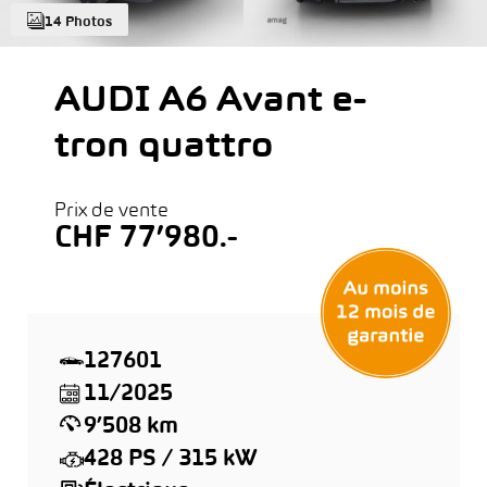
14 Photos
AUDI A6 Avant e-
tron quattro
Prix de vente
CHF 77’980.-
127601
11/2025
9’508 km
428 PS / 315 kW