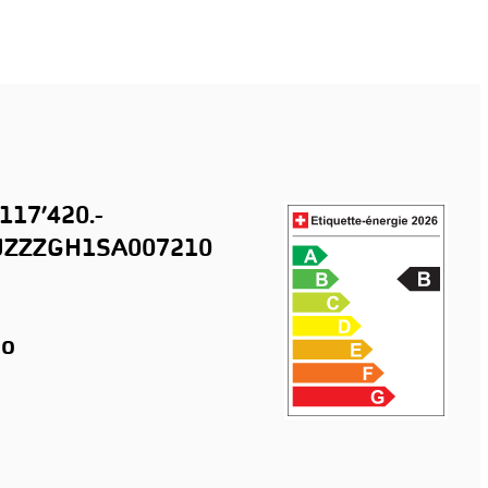
117’420.-
ZZZGH1SA007210
o