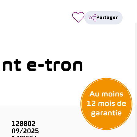
Partager
nt e-tron
128802
09/2025