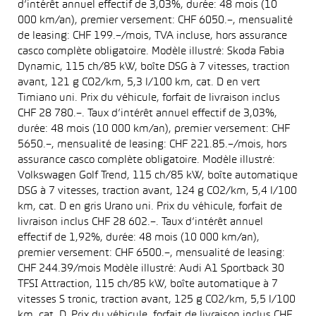
d’intérêt annuel effectif de 3,03%, durée: 48 mois (10
000 km/an), premier versement: CHF 6050.–, mensualité
de leasing: CHF 199.–/mois, TVA incluse, hors assurance
casco complète obligatoire. Modèle illustré: Skoda Fabia
Dynamic, 115 ch/85 kW, boîte DSG à 7 vitesses, traction
avant, 121 g CO2/km, 5,3 l/100 km, cat. D en vert
Timiano uni. Prix du véhicule, forfait de livraison inclus
CHF 28 780.–. Taux d’intérêt annuel effectif de 3,03%,
durée: 48 mois (10 000 km/an), premier versement: CHF
5650.–, mensualité de leasing: CHF 221.85.–/mois, hors
assurance casco complète obligatoire. Modèle illustré:
Volkswagen Golf Trend, 115 ch/85 kW, boîte automatique
DSG à 7 vitesses, traction avant, 124 g CO2/km, 5,4 l/100
km, cat. D en gris Urano uni. Prix du véhicule, forfait de
livraison inclus CHF 28 602.–. Taux d’intérêt annuel
effectif de 1,92%, durée: 48 mois (10 000 km/an),
premier versement: CHF 6500.–, mensualité de leasing:
CHF 244.39/mois Modèle illustré: Audi A1 Sportback 30
TFSI Attraction, 115 ch/85 kW, boîte automatique à 7
vitesses S tronic, traction avant, 125 g CO2/km, 5,5 l/100
km, cat. D. Prix du véhicule, forfait de livraison inclus CHF