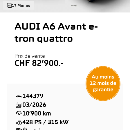
17 Photos
AUDI A6 Avant e-
tron quattro
Prix de vente
CHF 82’900.-
144379
03/2026
10’900 km
428 PS / 315 kW