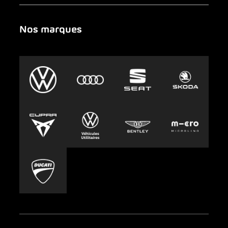
Newsletter
Chercher un garage
Portrait
Nos marques
Urgence
Auto-Abo
AMAG Group
Clyde
Durabilité
Leasing
Emplois et carrière
Europcar
Presse
Carsharing
Mobility-as-a-Service
AMAG Classic
Parking