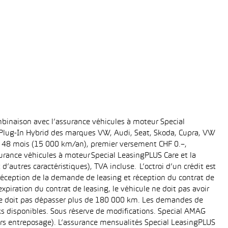
binaison avec l’assurance véhicules à moteur Special
t Plug-In Hybrid des marques VW, Audi, Seat, Skoda, Cupra, VW
ée: 48 mois (15 000 km/an), premier versement CHF 0.–,
rance véhicules à moteur Special LeasingPLUS Care et la
’autres caractéristiques), TVA incluse. L’octroi d’un crédit est
réception de la demande de leasing et réception du contrat de
piration du contrat de leasing, le véhicule ne doit pas avoir
e ne doit pas dépasser plus de 180 000 km. Les demandes de
cks disponibles. Sous réserve de modifications. Special AMAG
rs entreposage). L’assurance mensualités Special LeasingPLUS