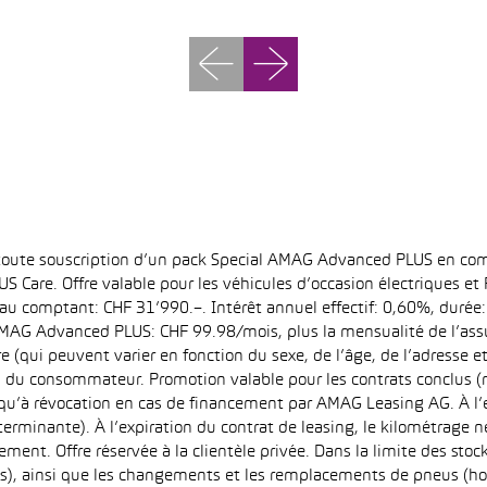
 toute souscription d’un pack Special AMAG Advanced PLUS en com
S Care. Offre valable pour les véhicules d’occasion électriques e
at au comptant: CHF 31’990.–. Intérêt annuel effectif: 0,60%, dur
MAG Advanced PLUS: CHF 99.98/mois, plus la mensualité de l’assu
qui peuvent varier en fonction du sexe, de l’âge, de l’adresse et d
u du consommateur. Promotion valable pour les contrats conclus (
squ’à révocation en cas de financement par AMAG Leasing AG. À l’ex
déterminante). À l’expiration du contrat de leasing, le kilométrag
ment. Offre réservée à la clientèle privée. Dans la limite des sto
s), ainsi que les changements et les remplacements de pneus (ho