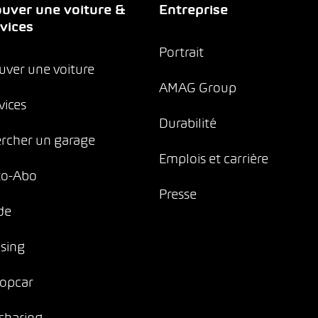
uver une voiture &
Entreprise
vices
Portrait
uver une voiture
AMAG Group
vices
Durabilité
rcher un garage
Emplois et carrière
to-Abo
Presse
de
sing
opcar