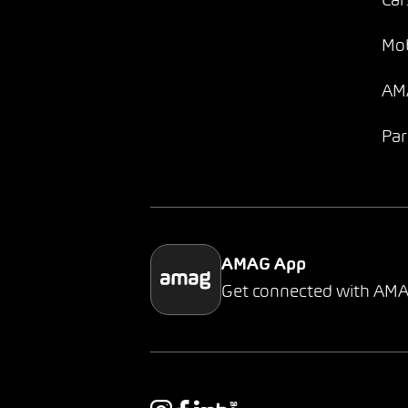
Car
Mob
AMA
Par
AMAG App
Get connected with AM