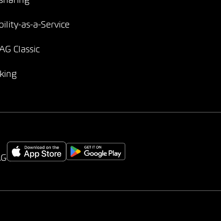
sharing
ility-as-a-Service
G Classic
king
AG