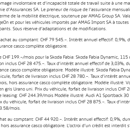
ômage involontaire et d’incapacité totale de travail suite à une ma
ie d’Assurances SA. Le preneur de risque de l’assurance mensual
erme de la mobilité électrique, soutenue par AMAG Group SA. Valab
eOn et pour les véhicules importés par AMAG Import SA à toutes l
pants. Sous réserve d’adaptations et de modifications.
d’achat au comptant: CHF 79 545.–. Intérêt annuel effectif: 0,9%,
urance casco complète obligatoire.
 de CHF 199.–/mois pour la Skoda Fabia: Skoda Fabia Dynamic, 115 
aison inclus CHF 28 475.–. Taux d’intérêt annuel effectif de 3,03%
ance casco complète obligatoire. Modèle illustré: Skoda Fabia Dyn
icule, forfait de livraison inclus CHF 28 780.–. Taux d’intérêt ann
is, hors assurance casco complète obligatoire. Modèle illustré:
n gris Urano uni. Prix du véhicule, forfait de livraison inclus CHF 
leasing: CHF 244.39/mois Modèle illustré: Audi A1 Sportback 30 
ix du véhicule, forfait de livraison inclus CHF 28 875.–. Taux d’in
3.58/mois.
achat au comptant: CHF 44 920.–. Intérêt annuel effectif: 0,9%, d
ors assurance casco obligatoire. L’octroi d’un crédit est interdit