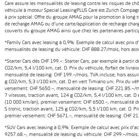
Care assure les mensualités de leasing contre les risques de ch
véhicule à moteur Special LeasingPLUS Care est Zurich Compagn
à prix spécial: Offre du groupe AMAG pour la promotion à long t
de recharge AMAG ou d’une carte/application de recharge charg
couverts du groupe AMAG ainsi que chez les partenaires partici
*Family Cars avec leasing à 0,9%: Exemple de calcul avec prix 
mensualités de leasing du véhicule: CHF 888.27/mois, hors ass
*Starter Cars dès CHF 199.–: Starter Cars, par exemple à partir
CO2/km, 5,4 l/100 km, cat. D. Prix du véhicule, forfait de livr
mensualité de leasing: CHF 199.–/mois, TVA incluse, hors assur
g CO2/km, 5,3 l/100 km, cat. D en vert Timiano uni. Prix du véh
versement: CHF 5650.–, mensualité de leasing: CHF 221.85.–/mo
7 vitesses, traction avant, 124 g CO2/km, 5,4 l/100 km, cat. D e
(10 000 km/an), premier versement: CHF 6500.–, mensualité de 
S tronic, traction avant, 125 g CO2/km, 5,5 l/100 km, cat. D. Pr
premier versement: CHF 5671.–, mensualité de leasing: CHF 21
*SUV Cars avec leasing à 0,9%: Exemple de calcul avec prix d’
9257.68.–, mensualité de leasing du véhicule: CHF 299.–/mois, h