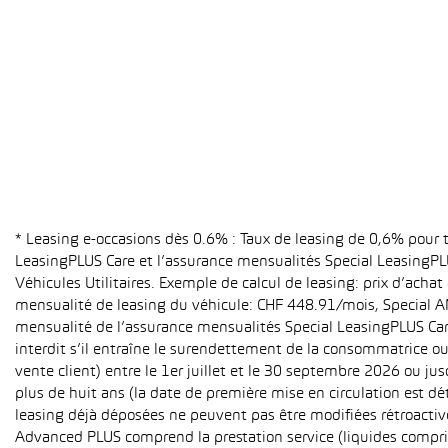
* Leasing e-occasions dès 0.6% : Taux de leasing de 0,6% pour
LeasingPLUS Care et l’assurance mensualités Special LeasingPLU
Véhicules Utilitaires. Exemple de calcul de leasing: prix d’ach
mensualité de leasing du véhicule: CHF 448.91/mois, Special A
mensualité de l’assurance mensualités Special LeasingPLUS Care (
interdit s’il entraîne le surendettement de la consommatrice o
vente client) entre le 1er juillet et le 30 septembre 2026 ou ju
plus de huit ans (la date de première mise en circulation est 
leasing déjà déposées ne peuvent pas être modifiées rétroactive
Advanced PLUS comprend la prestation service (liquides compri