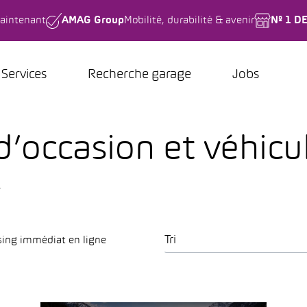
aintenant
AMAG Group
Mobilité, durabilité & avenir
Nº 1 D
Services
Recherche garage
Jobs
d’occasion et véhicu
.
Tri
sing immédiat en ligne