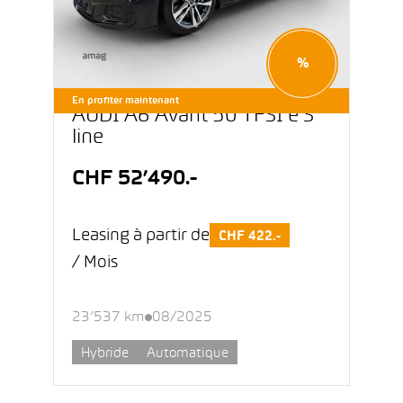
%
En profiter maintenant
AUDI A6 Avant 50 TFSI e S
line
CHF 52’490.-
Leasing à partir de
CHF 422.-
/ Mois
23’537 km
08/2025
Hybride
Automatique