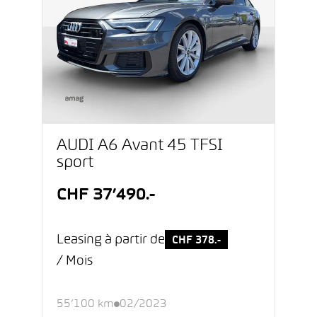
AUDI A6 Avant 45 TFSI
sport
CHF 37’490.-
Leasing à partir de
CHF 378.-
/ Mois
55’100 km
02/2023