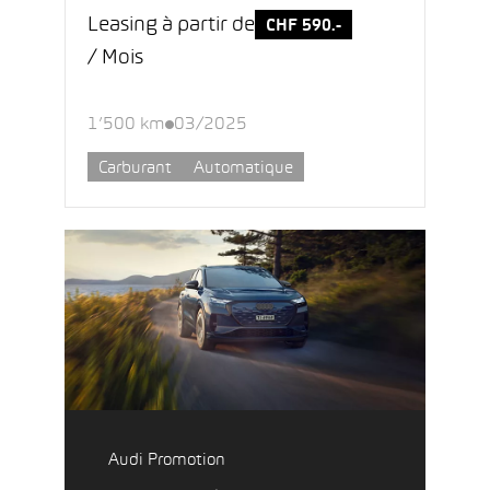
Leasing à partir de
CHF 590.-
/ Mois
1’500 km
03/2025
Carburant
Automatique
Audi Promotion