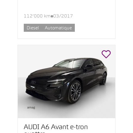
112’000 km
03/2017
Diesel
Automatique
AUDI A6 Avant e-tron