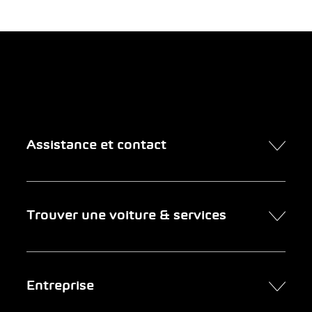
Assistance et contact
Contact
Trouver une voiture & services
Rendez-vous en ligne
FAQ Achat de voiture en ligne
Trouver une voiture
Entreprise
Entreprises clientes
Services