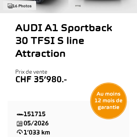
16 Photos
AUDI A1 Sportback
30 TFSI S line
Attraction
Prix de vente
CHF 35’980.-
151715
05/2026
1’033 km