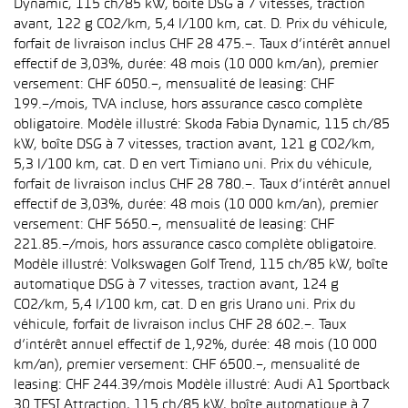
Dynamic, 115 ch/85 kW, boîte DSG à 7 vitesses, traction
avant, 122 g CO2/km, 5,4 l/100 km, cat. D. Prix du véhicule,
forfait de livraison inclus CHF 28 475.–. Taux d’intérêt annuel
effectif de 3,03%, durée: 48 mois (10 000 km/an), premier
versement: CHF 6050.–, mensualité de leasing: CHF
199.–/mois, TVA incluse, hors assurance casco complète
obligatoire. Modèle illustré: Skoda Fabia Dynamic, 115 ch/85
kW, boîte DSG à 7 vitesses, traction avant, 121 g CO2/km,
5,3 l/100 km, cat. D en vert Timiano uni. Prix du véhicule,
forfait de livraison inclus CHF 28 780.–. Taux d’intérêt annuel
effectif de 3,03%, durée: 48 mois (10 000 km/an), premier
versement: CHF 5650.–, mensualité de leasing: CHF
221.85.–/mois, hors assurance casco complète obligatoire.
Modèle illustré: Volkswagen Golf Trend, 115 ch/85 kW, boîte
automatique DSG à 7 vitesses, traction avant, 124 g
CO2/km, 5,4 l/100 km, cat. D en gris Urano uni. Prix du
véhicule, forfait de livraison inclus CHF 28 602.–. Taux
d’intérêt annuel effectif de 1,92%, durée: 48 mois (10 000
km/an), premier versement: CHF 6500.–, mensualité de
leasing: CHF 244.39/mois Modèle illustré: Audi A1 Sportback
30 TFSI Attraction, 115 ch/85 kW, boîte automatique à 7