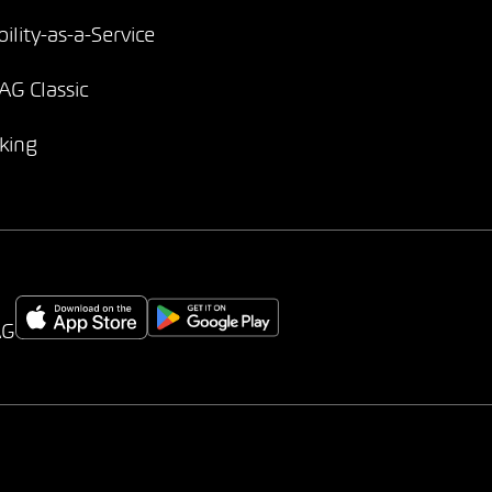
ility-as-a-Service
G Classic
king
AG