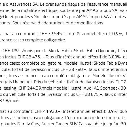
ie d’Assurances SA. Le preneur de risque de l’assurance mensual
erme de la mobilité électrique, soutenue par AMAG Group SA. Valab
eOn et pour les véhicules importés par AMAG Import SA à toutes l
pants. Sous réserve d’adaptations et de modifications.
d’achat au comptant: CHF 79 545.–. Intérêt annuel effectif: 0,9%,
urance casco complète obligatoire.
 de CHF 199.–/mois pour la Skoda Fabia: Skoda Fabia Dynamic, 115 
aison inclus CHF 28 475.–. Taux d’intérêt annuel effectif de 3,03%
ance casco complète obligatoire. Modèle illustré: Skoda Fabia Dyn
icule, forfait de livraison inclus CHF 28 780.–. Taux d’intérêt ann
is, hors assurance casco complète obligatoire. Modèle illustré:
n gris Urano uni. Prix du véhicule, forfait de livraison inclus CHF 
leasing: CHF 244.39/mois Modèle illustré: Audi A1 Sportback 30 
ix du véhicule, forfait de livraison inclus CHF 28 875.–. Taux d’in
3.58/mois.
achat au comptant: CHF 44 920.–. Intérêt annuel effectif: 0,9%, d
ors assurance casco obligatoire. L’octroi d’un crédit est interdit
 les Family Cars, Starter Cars et SUV Cars valable jusqu’au 30.9