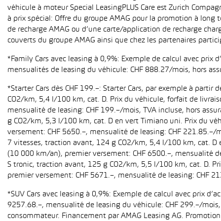
véhicule à moteur Special LeasingPLUS Care est Zurich Compagn
à prix spécial: Offre du groupe AMAG pour la promotion à long t
de recharge AMAG ou d’une carte/application de recharge charg
couverts du groupe AMAG ainsi que chez les partenaires partici
*Family Cars avec leasing à 0,9%: Exemple de calcul avec prix 
mensualités de leasing du véhicule: CHF 888.27/mois, hors ass
*Starter Cars dès CHF 199.–: Starter Cars, par exemple à partir
CO2/km, 5,4 l/100 km, cat. D. Prix du véhicule, forfait de livr
mensualité de leasing: CHF 199.–/mois, TVA incluse, hors assur
g CO2/km, 5,3 l/100 km, cat. D en vert Timiano uni. Prix du véh
versement: CHF 5650.–, mensualité de leasing: CHF 221.85.–/mo
7 vitesses, traction avant, 124 g CO2/km, 5,4 l/100 km, cat. D e
(10 000 km/an), premier versement: CHF 6500.–, mensualité de 
S tronic, traction avant, 125 g CO2/km, 5,5 l/100 km, cat. D. Pr
premier versement: CHF 5671.–, mensualité de leasing: CHF 21
*SUV Cars avec leasing à 0,9%: Exemple de calcul avec prix d’
9257.68.–, mensualité de leasing du véhicule: CHF 299.–/mois, h
consommateur. Financement par AMAG Leasing AG. Promotion pour