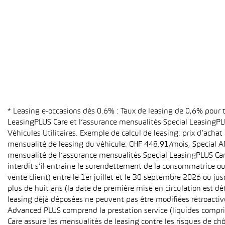
* Leasing e-occasions dès 0.6% : Taux de leasing de 0,6% pour
LeasingPLUS Care et l’assurance mensualités Special LeasingPLU
Véhicules Utilitaires. Exemple de calcul de leasing: prix d’ach
mensualité de leasing du véhicule: CHF 448.91/mois, Special A
mensualité de l’assurance mensualités Special LeasingPLUS Care (
interdit s’il entraîne le surendettement de la consommatrice o
vente client) entre le 1er juillet et le 30 septembre 2026 ou ju
plus de huit ans (la date de première mise en circulation est 
leasing déjà déposées ne peuvent pas être modifiées rétroactive
Advanced PLUS comprend la prestation service (liquides compri
Care assure les mensualités de leasing contre les risques de ch