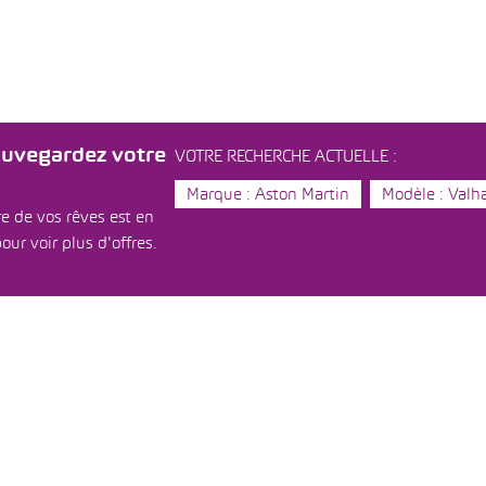
auvegardez votre
VOTRE RECHERCHE ACTUELLE :
Marque : Aston Martin
Modèle : Valha
e de vos rêves est en
our voir plus d'offres.