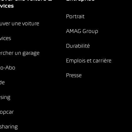
vices
Portrait
uver une voiture
AMAG Group
vices
Durabilité
rcher un garage
Emplois et carrière
to-Abo
Presse
de
sing
opcar
sharing