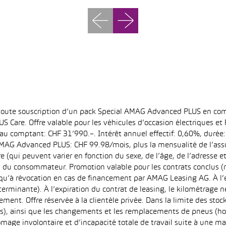
 toute souscription d’un pack Special AMAG Advanced PLUS en com
S Care. Offre valable pour les véhicules d’occasion électriques e
at au comptant: CHF 31’990.–. Intérêt annuel effectif: 0,60%, dur
MAG Advanced PLUS: CHF 99.98/mois, plus la mensualité de l’assu
qui peuvent varier en fonction du sexe, de l’âge, de l’adresse et d
u du consommateur. Promotion valable pour les contrats conclus (
squ’à révocation en cas de financement par AMAG Leasing AG. À l’ex
déterminante). À l’expiration du contrat de leasing, le kilométrag
ment. Offre réservée à la clientèle privée. Dans la limite des sto
s), ainsi que les changements et les remplacements de pneus (ho
ômage involontaire et d’incapacité totale de travail suite à une ma