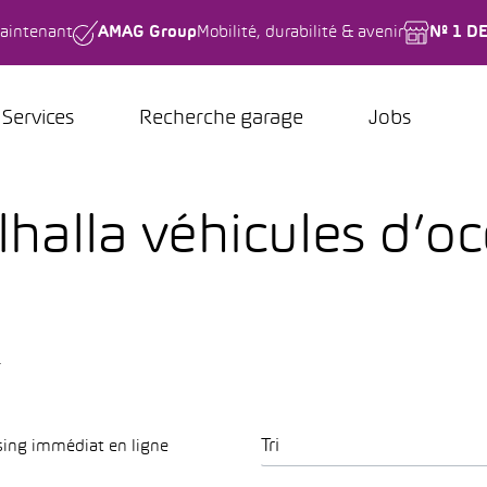
aintenant
AMAG Group
Mobilité, durabilité & avenir
Nº 1 D
Services
Recherche garage
Jobs
halla véhicules d’oc
.
Tri
sing immédiat en ligne