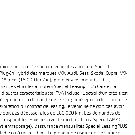
binaison avec l’assurance véhicules à moteur Special
t Plug-In Hybrid des marques VW, Audi, Seat, Skoda, Cupra, VW
ée: 48 mois (15 000 km/an), premier versement CHF 0.–,
rance véhicules à moteur Special LeasingPLUS Care et la
’autres caractéristiques), TVA incluse. L’octroi d’un crédit est
réception de la demande de leasing et réception du contrat de
piration du contrat de leasing, le véhicule ne doit pas avoir
e ne doit pas dépasser plus de 180 000 km. Les demandes de
cks disponibles. Sous réserve de modifications. Special AMAG
rs entreposage). L’assurance mensualités Special LeasingPLUS
ladie ou à un accident. Le preneur de risque de l’assurance