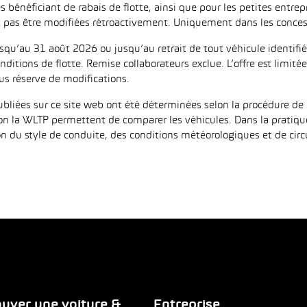
es bénéficiant de rabais de flotte, ainsi que pour les petites entr
as être modifiées rétroactivement. Uniquement dans les concess
jusqu’au 31 août 2026 ou jusqu’au retrait de tout véhicule identi
ditions de flotte. Remise collaborateurs exclue. L’offre est limi
us réserve de modifications.
iées sur ce site web ont été déterminées selon la procédure de 
on la WLTP permettent de comparer les véhicules. Dans la pratiqu
 du style de conduite, des conditions météorologiques et de circula
uver une voiture &
Entreprise