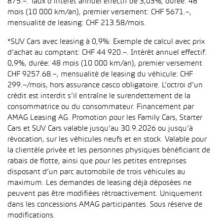
875.–. Taux d’intérêt annuel effectif de 3,03%, durée: 48
mois (10 000 km/an), premier versement: CHF 5671.–,
mensualité de leasing: CHF 213.58/mois.
*SUV Cars avec leasing à 0,9%: Exemple de calcul avec prix
d’achat au comptant: CHF 44 920.–. Intérêt annuel effectif:
0,9%, durée: 48 mois (10 000 km/an), premier versement
CHF 9257.68.–, mensualité de leasing du véhicule: CHF
299.–/mois, hors assurance casco obligatoire. L’octroi d’un
crédit est interdit s’il entraîne le surendettement de la
consommatrice ou du consommateur. Financement par
AMAG Leasing AG. Promotion pour les Family Cars, Starter
Cars et SUV Cars valable jusqu’au 30.9.2026 ou jusqu’à
révocation, sur les véhicules neufs et en stock. Valable pour
la clientèle privée et les personnes physiques bénéficiant de
rabais de flotte, ainsi que pour les petites entreprises
disposant d’un parc automobile de trois véhicules au
maximum. Les demandes de leasing déjà déposées ne
peuvent pas être modifiées rétroactivement. Uniquement
dans les concessions AMAG participantes. Sous réserve de
modifications.