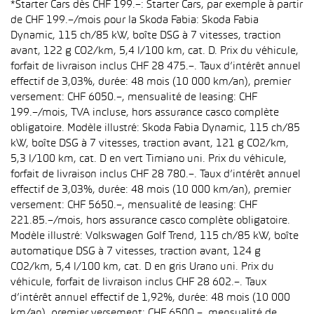
*Starter Cars dès CHF 199.–: Starter Cars, par exemple à partir
de CHF 199.–/mois pour la Skoda Fabia: Skoda Fabia
Dynamic, 115 ch/85 kW, boîte DSG à 7 vitesses, traction
avant, 122 g CO2/km, 5,4 l/100 km, cat. D. Prix du véhicule,
forfait de livraison inclus CHF 28 475.–. Taux d’intérêt annuel
effectif de 3,03%, durée: 48 mois (10 000 km/an), premier
versement: CHF 6050.–, mensualité de leasing: CHF
199.–/mois, TVA incluse, hors assurance casco complète
obligatoire. Modèle illustré: Skoda Fabia Dynamic, 115 ch/85
kW, boîte DSG à 7 vitesses, traction avant, 121 g CO2/km,
5,3 l/100 km, cat. D en vert Timiano uni. Prix du véhicule,
forfait de livraison inclus CHF 28 780.–. Taux d’intérêt annuel
effectif de 3,03%, durée: 48 mois (10 000 km/an), premier
versement: CHF 5650.–, mensualité de leasing: CHF
221.85.–/mois, hors assurance casco complète obligatoire.
Modèle illustré: Volkswagen Golf Trend, 115 ch/85 kW, boîte
automatique DSG à 7 vitesses, traction avant, 124 g
CO2/km, 5,4 l/100 km, cat. D en gris Urano uni. Prix du
véhicule, forfait de livraison inclus CHF 28 602.–. Taux
d’intérêt annuel effectif de 1,92%, durée: 48 mois (10 000
km/an), premier versement: CHF 6500.–, mensualité de