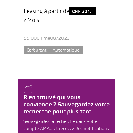
Leasing à partir de
CHF 304.-
/ Mois
55’000 km
08/2023
Carburant
Automatique
Rien trouvé qui vous
convienne ? Sauvegardez votre
recherche pour plus tard.
Sauvegardez la recherche dans votre
compte AMAG et recevez des notifications