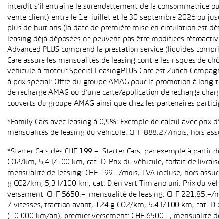
interdit s’il entraîne le surendettement de la consommatrice o
vente client) entre le 1er juillet et le 30 septembre 2026 ou ju
plus de huit ans (la date de première mise en circulation est 
leasing déjà déposées ne peuvent pas être modifiées rétroactive
Advanced PLUS comprend la prestation service (liquides compri
Care assure les mensualités de leasing contre les risques de ch
véhicule à moteur Special LeasingPLUS Care est Zurich Compagn
à prix spécial: Offre du groupe AMAG pour la promotion à long t
de recharge AMAG ou d’une carte/application de recharge charg
couverts du groupe AMAG ainsi que chez les partenaires partici
*Family Cars avec leasing à 0,9%: Exemple de calcul avec prix 
mensualités de leasing du véhicule: CHF 888.27/mois, hors ass
*Starter Cars dès CHF 199.–: Starter Cars, par exemple à partir
CO2/km, 5,4 l/100 km, cat. D. Prix du véhicule, forfait de livr
mensualité de leasing: CHF 199.–/mois, TVA incluse, hors assur
g CO2/km, 5,3 l/100 km, cat. D en vert Timiano uni. Prix du véh
versement: CHF 5650.–, mensualité de leasing: CHF 221.85.–/mo
7 vitesses, traction avant, 124 g CO2/km, 5,4 l/100 km, cat. D e
(10 000 km/an), premier versement: CHF 6500.–, mensualité de 