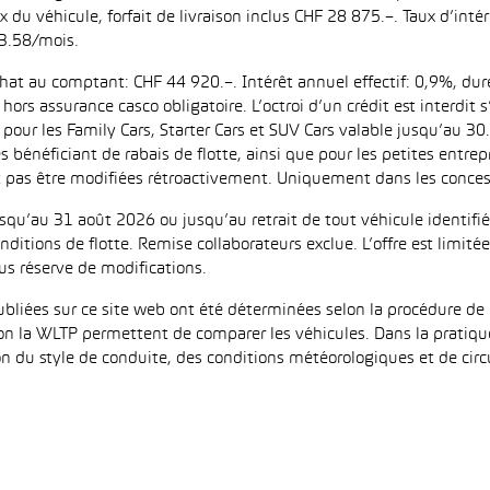
ix du véhicule, forfait de livraison inclus CHF 28 875.–. Taux d’in
3.58/mois.
achat au comptant: CHF 44 920.–. Intérêt annuel effectif: 0,9%, d
ors assurance casco obligatoire. L’octroi d’un crédit est interdit
 les Family Cars, Starter Cars et SUV Cars valable jusqu’au 30.9
es bénéficiant de rabais de flotte, ainsi que pour les petites entr
as être modifiées rétroactivement. Uniquement dans les concess
jusqu’au 31 août 2026 ou jusqu’au retrait de tout véhicule identi
ditions de flotte. Remise collaborateurs exclue. L’offre est limi
us réserve de modifications.
iées sur ce site web ont été déterminées selon la procédure de 
on la WLTP permettent de comparer les véhicules. Dans la pratiqu
 du style de conduite, des conditions météorologiques et de circula