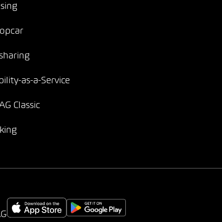
sing
opcar
sharing
ility-as-a-Service
G Classic
king
AG