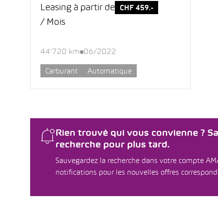
Leasing à partir de
CHF 459.-
/ Mois
44’720 km
06/2022
Carburant
Automatique
Rien trouvé qui vous convienne ? S
recherche pour plus tard.
Sauvegardez la recherche dans votre compte AM
notifications pour les nouvelles offres correspon