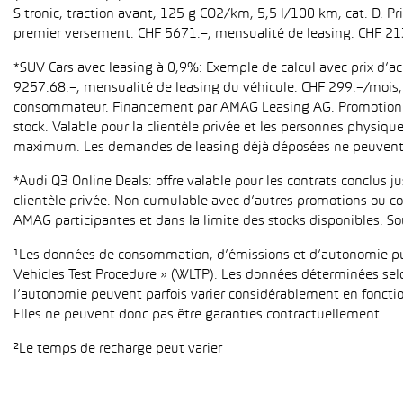
S tronic, traction avant, 125 g CO2/km, 5,5 l/100 km, cat. D. Pr
premier versement: CHF 5671.–, mensualité de leasing: CHF 21
*SUV Cars avec leasing à 0,9%: Exemple de calcul avec prix d’
9257.68.–, mensualité de leasing du véhicule: CHF 299.–/mois, h
consommateur. Financement par AMAG Leasing AG. Promotion pour
stock. Valable pour la clientèle privée et les personnes physiqu
maximum. Les demandes de leasing déjà déposées ne peuvent p
*Audi Q3 Online Deals: offre valable pour les contrats conclus 
clientèle privée. Non cumulable avec d’autres promotions ou con
AMAG participantes et dans la limite des stocks disponibles. So
¹Les données de consommation, d’émissions et d’autonomie publ
Vehicles Test Procedure » (WLTP). Les données déterminées sel
l’autonomie peuvent parfois varier considérablement en fonction
Elles ne peuvent donc pas être garanties contractuellement.
²Le temps de recharge peut varier