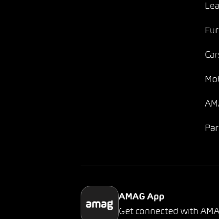
Lea
Eur
Car
Mob
AMA
Par
AMAG App
Get connected with AM