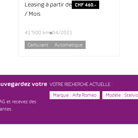
Leasing à partir de
CHF 460.-
/ Mois
41’500 km
04/2021
Carburant
Automatique
auvegardez votre
VOTRE RECHERCHE ACTUELLE :
Marque : Alfa Romeo
Modèle : Stelvi
AG et recevez des
dantes.