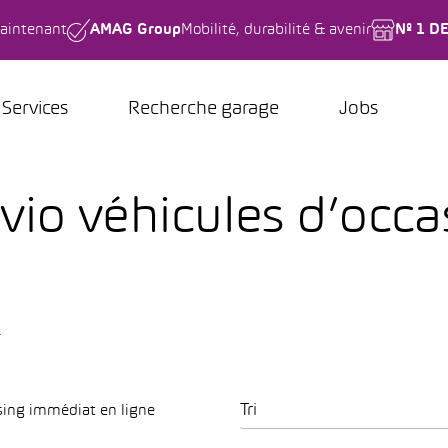
aintenant
AMAG Group
Mobilité, durabilité & avenir
Nº 1 D
Services
Recherche garage
Jobs
vio véhicules d’occa
.
Tri
sing immédiat en ligne