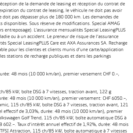
réception de la demande de leasing et réception du contrat de
piration du contrat de leasing, le véhicule ne doit pas avoir
e ne doit pas dépasser plus de 180 000 km. Les demandes de
cks disponibles. Sous réserve de modifications. Special AMAG
rs entreposage). L’assurance mensualités Special LeasingPLUS
ladie ou à un accident. Le preneur de risque de l’assurance
ités Special LeasingPLUS Care est AXA Assurances SA. Recharge
le pour les clientes et clients munis d’une carte/application
es stations de recharge publiques et dans les parkings
 durée: 48 mois (10 000 km/an), premier versement CHF 0.–,
ch/85 kW, boîte DSG à 7 vitesses, traction avant, 122 g
, durée: 48 mois (10 000 km/an), premier versement: CHF 6050.–,
amic, 115 ch/85 kW, boîte DSG à 7 vitesses, traction avant, 121
uel effectif de 3,03%, durée: 48 mois (10 000 km/an), premier
 Volkswagen Golf Trend, 115 ch/85 kW, boîte automatique DSG à
28 602.–. Taux d’intérêt annuel effectif de 1,92%, durée: 48 mois
TFSI Attraction, 115 ch/85 kW, boîte automatique à 7 vitesses