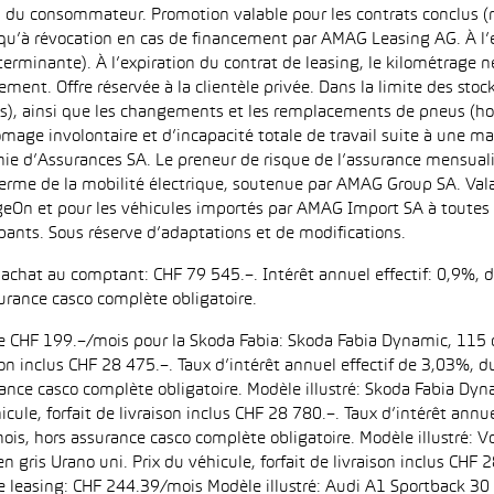
u du consommateur. Promotion valable pour les contrats conclus (
squ’à révocation en cas de financement par AMAG Leasing AG. À l’ex
déterminante). À l’expiration du contrat de leasing, le kilométrag
ment. Offre réservée à la clientèle privée. Dans la limite des sto
s), ainsi que les changements et les remplacements de pneus (ho
ômage involontaire et d’incapacité totale de travail suite à une ma
ie d’Assurances SA. Le preneur de risque de l’assurance mensual
erme de la mobilité électrique, soutenue par AMAG Group SA. Valab
eOn et pour les véhicules importés par AMAG Import SA à toutes l
pants. Sous réserve d’adaptations et de modifications.
d’achat au comptant: CHF 79 545.–. Intérêt annuel effectif: 0,9%,
urance casco complète obligatoire.
 de CHF 199.–/mois pour la Skoda Fabia: Skoda Fabia Dynamic, 115 
aison inclus CHF 28 475.–. Taux d’intérêt annuel effectif de 3,03%
ance casco complète obligatoire. Modèle illustré: Skoda Fabia Dyn
icule, forfait de livraison inclus CHF 28 780.–. Taux d’intérêt ann
is, hors assurance casco complète obligatoire. Modèle illustré:
n gris Urano uni. Prix du véhicule, forfait de livraison inclus CHF 
leasing: CHF 244.39/mois Modèle illustré: Audi A1 Sportback 30 