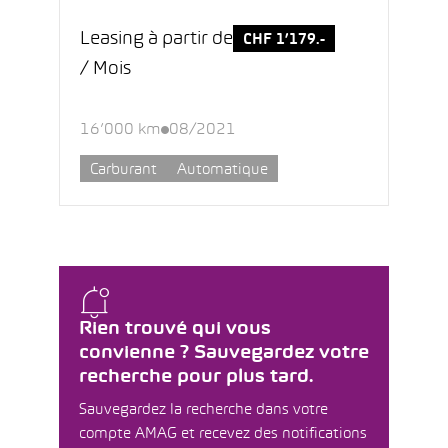
Leasing à partir de
CHF 1’179.-
/ Mois
16’000 km
08/2021
Carburant
Automatique
Rien trouvé qui vous
convienne ? Sauvegardez votre
recherche pour plus tard.
Sauvegardez la recherche dans votre
compte AMAG et recevez des notifications