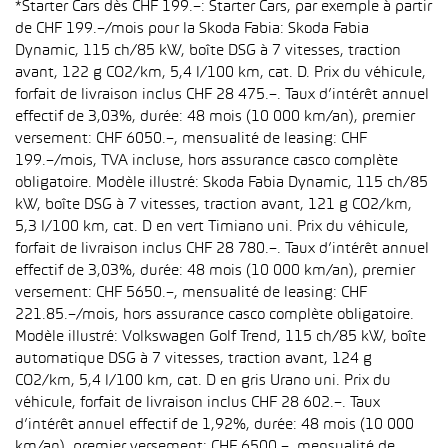
*Starter Cars dès CHF 199.–: Starter Cars, par exemple à partir
de CHF 199.–/mois pour la Skoda Fabia: Skoda Fabia
Dynamic, 115 ch/85 kW, boîte DSG à 7 vitesses, traction
avant, 122 g CO2/km, 5,4 l/100 km, cat. D. Prix du véhicule,
forfait de livraison inclus CHF 28 475.–. Taux d’intérêt annuel
effectif de 3,03%, durée: 48 mois (10 000 km/an), premier
versement: CHF 6050.–, mensualité de leasing: CHF
199.–/mois, TVA incluse, hors assurance casco complète
obligatoire. Modèle illustré: Skoda Fabia Dynamic, 115 ch/85
kW, boîte DSG à 7 vitesses, traction avant, 121 g CO2/km,
5,3 l/100 km, cat. D en vert Timiano uni. Prix du véhicule,
forfait de livraison inclus CHF 28 780.–. Taux d’intérêt annuel
effectif de 3,03%, durée: 48 mois (10 000 km/an), premier
versement: CHF 5650.–, mensualité de leasing: CHF
221.85.–/mois, hors assurance casco complète obligatoire.
Modèle illustré: Volkswagen Golf Trend, 115 ch/85 kW, boîte
automatique DSG à 7 vitesses, traction avant, 124 g
CO2/km, 5,4 l/100 km, cat. D en gris Urano uni. Prix du
véhicule, forfait de livraison inclus CHF 28 602.–. Taux
d’intérêt annuel effectif de 1,92%, durée: 48 mois (10 000
km/an), premier versement: CHF 6500.–, mensualité de