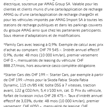
électrique, soutenue par AMAG Group SA. Valable pour les
clientes et clients munis d’une carte/application de recharge
AMAG ou d’une carte/application de recharge chargeOn et
pour les véhicules importés par AMAG Import SA à toutes les
stations de recharge publiques et dans les parkings couverts
du groupe AMAG ainsi que chez les partenaires participants.
Sous réserve d’adaptations et de modifications.
*Family Cars avec leasing à 0,9%: Exemple de calcul avec prix
d’achat au comptant: CHF 79 545.–. Intérêt annuel effectif:
0,9%, durée: 48 mois (10 000 km/an), premier versement
CHF 0.–, mensualités de leasing du véhicule: CHF
888.27/mois, hors assurance casco complète obligatoire.
*Starter Cars dès CHF 199.–: Starter Cars, par exemple à partir
de CHF 199.–/mois pour la Skoda Fabia: Skoda Fabia
Dynamic, 115 ch/85 kW, boîte DSG à 7 vitesses, traction
avant, 122 g CO2/km, 5,4 l/100 km, cat. D. Prix du véhicule,
forfait de livraison inclus CHF 28 475.–. Taux d’intérêt annuel
effectif de 3,03%, durée: 48 mois (10 000 km/an), premier
versement: CHF 6050.–, mensualité de leasing: CHF