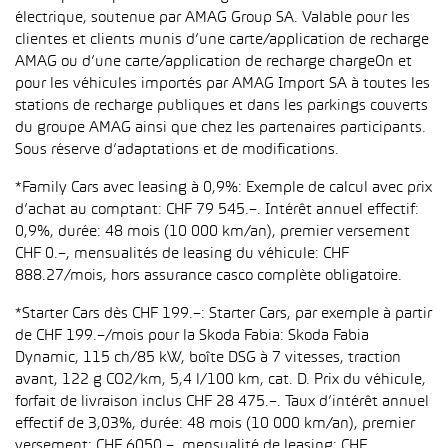
électrique, soutenue par AMAG Group SA. Valable pour les
clientes et clients munis d’une carte/application de recharge
AMAG ou d’une carte/application de recharge chargeOn et
pour les véhicules importés par AMAG Import SA à toutes les
stations de recharge publiques et dans les parkings couverts
du groupe AMAG ainsi que chez les partenaires participants.
Sous réserve d’adaptations et de modifications.
*Family Cars avec leasing à 0,9%: Exemple de calcul avec prix
d’achat au comptant: CHF 79 545.–. Intérêt annuel effectif:
0,9%, durée: 48 mois (10 000 km/an), premier versement
CHF 0.–, mensualités de leasing du véhicule: CHF
888.27/mois, hors assurance casco complète obligatoire.
*Starter Cars dès CHF 199.–: Starter Cars, par exemple à partir
de CHF 199.–/mois pour la Skoda Fabia: Skoda Fabia
Dynamic, 115 ch/85 kW, boîte DSG à 7 vitesses, traction
avant, 122 g CO2/km, 5,4 l/100 km, cat. D. Prix du véhicule,
forfait de livraison inclus CHF 28 475.–. Taux d’intérêt annuel
effectif de 3,03%, durée: 48 mois (10 000 km/an), premier
versement: CHF 6050.–, mensualité de leasing: CHF