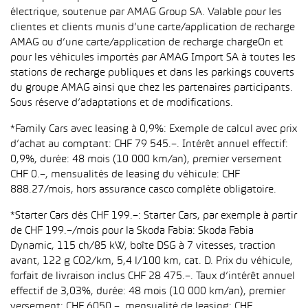
électrique, soutenue par AMAG Group SA. Valable pour les
clientes et clients munis d’une carte/application de recharge
AMAG ou d’une carte/application de recharge chargeOn et
pour les véhicules importés par AMAG Import SA à toutes les
stations de recharge publiques et dans les parkings couverts
du groupe AMAG ainsi que chez les partenaires participants.
Sous réserve d’adaptations et de modifications.
*Family Cars avec leasing à 0,9%: Exemple de calcul avec prix
d’achat au comptant: CHF 79 545.–. Intérêt annuel effectif:
0,9%, durée: 48 mois (10 000 km/an), premier versement
CHF 0.–, mensualités de leasing du véhicule: CHF
888.27/mois, hors assurance casco complète obligatoire.
*Starter Cars dès CHF 199.–: Starter Cars, par exemple à partir
de CHF 199.–/mois pour la Skoda Fabia: Skoda Fabia
Dynamic, 115 ch/85 kW, boîte DSG à 7 vitesses, traction
avant, 122 g CO2/km, 5,4 l/100 km, cat. D. Prix du véhicule,
forfait de livraison inclus CHF 28 475.–. Taux d’intérêt annuel
effectif de 3,03%, durée: 48 mois (10 000 km/an), premier
versement: CHF 6050.–, mensualité de leasing: CHF