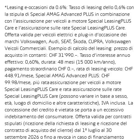
*Leasing e-occasioni da 0.6%: Tasso di leasing dello 0,6% con
la stipula di Special AMAG Advanced PLUS in combinazione
con l’assicurazione per veicoli a motore Special LeasingPLUS
Care e l’assicurazione sulle rate Special LeasingPLUS Care.
Offerta valida per veicoli elettrici e plug-in d’occasione dei
marchi Volkswagen, Audi, SEAT, Škoda, CUPRA, Volkswagen
Veicoli Commerciali. Esempio di calcolo del leasing: prezzo di
acquisto in contanti: CHF 31’990.–. Tasso d’interesse annuo
effettivo: 0,60%, durata: 48 mesi (15 000 km/anno),
pagamento straordinario CHF 0.–, rata di leasing veicolo: CHF
448.91/mese, Special AMAG Advanced PLUS: CHF
99.98/mese, più rata assicurazione per veicoli a motore
Special LeasingPLUS Care e rata assicurazione sulle rate
Special LeasingPLUS Care (possono variare in base a sesso,
età, luogo di domicilio e altre caratteristiche), IVA inclusa. La
concessione del credito è vietata se porta a un eccessivo
indebitamento del consumatore. Offerta valida per contratti
stipulati (ricezione della richiesta di leasing e ricezione del
contratto di acquisto del cliente) dal 1° luglio al 30
settembre 2026 o fino a revoca in caso di finanziamento