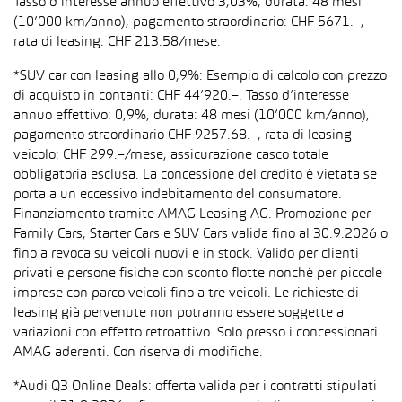
Tasso d’interesse annuo effettivo 3,03%, durata: 48 mesi
(10’000 km/anno), pagamento straordinario: CHF 5671.–,
rata di leasing: CHF 213.58/mese.
*SUV car con leasing allo 0,9%: Esempio di calcolo con prezzo
di acquisto in contanti: CHF 44’920.–. Tasso d’interesse
annuo effettivo: 0,9%, durata: 48 mesi (10’000 km/anno),
pagamento straordinario CHF 9257.68.–, rata di leasing
veicolo: CHF 299.–/mese, assicurazione casco totale
obbligatoria esclusa. La concessione del credito è vietata se
porta a un eccessivo indebitamento del consumatore.
Finanziamento tramite AMAG Leasing AG. Promozione per
Family Cars, Starter Cars e SUV Cars valida fino al 30.9.2026 o
fino a revoca su veicoli nuovi e in stock. Valido per clienti
privati e persone fisiche con sconto flotte nonché per piccole
imprese con parco veicoli fino a tre veicoli. Le richieste di
leasing già pervenute non potranno essere soggette a
variazioni con effetto retroattivo. Solo presso i concessionari
AMAG aderenti. Con riserva di modifiche.
*Audi Q3 Online Deals: offerta valida per i contratti stipulati