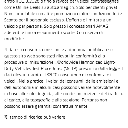
entro il 31.8.2026 o fino a revoca per veicoli contrassegnati
come Online Deals su auto.amag.ch. Solo per clienti privati.
Non cumulabile con altre promozioni o altre condizioni flotte.
Sconto per il personale escluso. L’offerta è limitata a un
veicolo per persona. Solo presso i concessionari AMAG
aderenti e fino a esaurimento scorte. Con riserva di
modifiche.
¹I dati su consumi, emissioni e autonomia pubblicati su
questo sito web sono stati rilevati in conformità alla
procedura di misurazione «Worldwide Harmonized Light-
Duty Vehicles Test Procedure» (WLTP) prescritta dalla legge. I
dati rilevati tramite il WLTC consentono di confrontare i
veicoli. Nella pratica, i valori dei consumi, delle emissioni e
dell’autonomia in alcuni casi possono variare notevolmente
in base allo stile di guida, alle condizioni meteo e del traffico,
al carico, alla topografia e alla stagione. Pertanto non
possono essere garantiti contrattualmente.
²Il tempo di ricarica può variare