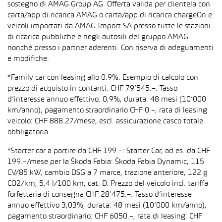
sostegno di AMAG Group AG. Offerta valida per clientela con
carta/app di ricarica AMAG o carta/app di ricarica chargeOn e
veicoli importati da AMAG Import SA presso tutte le stazioni
di ricarica pubbliche e negli autosili del gruppo AMAG
nonché presso i partner aderenti. Con riserva di adeguamenti
e modifiche.
*Family car con leasing allo 0.9%: Esempio di calcolo con
prezzo di acquisto in contanti: CHF 79’545.–. Tasso
d’interesse annuo effettivo: 0,9%, durata: 48 mesi (10’000
km/anno), pagamento straordinario CHF 0.–, rata di leasing
veicolo: CHF 888.27/mese, escl. assicurazione casco totale
obbligatoria.
*Starter car a partire da CHF 199.–: Starter Car, ad es. da CHF
199.–/mese per la Škoda Fabia: Škoda Fabia Dynamic, 115
CV/85 kW, cambio DSG a 7 marce, trazione anteriore, 122 g
CO2/km, 5,4 l/100 km, cat. D. Prezzo del veicolo incl. tariffa
forfettaria di consegna CHF 28’475.–. Tasso d’interesse
annuo effettivo 3,03%, durata: 48 mesi (10’000 km/anno),
pagamento straordinario: CHF 6050.–, rata di leasing: CHF