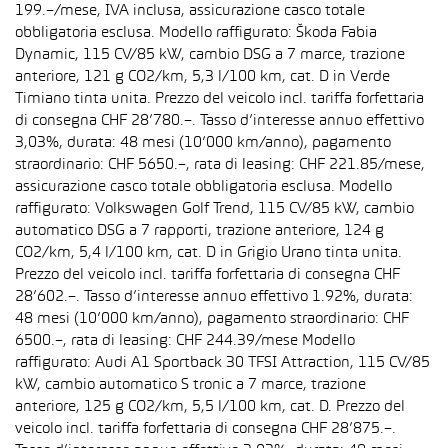
199.–/mese, IVA inclusa, assicurazione casco totale
obbligatoria esclusa. Modello raffigurato: Škoda Fabia
Dynamic, 115 CV/85 kW, cambio DSG a 7 marce, trazione
anteriore, 121 g CO2/km, 5,3 l/100 km, cat. D in Verde
Timiano tinta unita. Prezzo del veicolo incl. tariffa forfettaria
di consegna CHF 28’780.–. Tasso d’interesse annuo effettivo
3,03%, durata: 48 mesi (10’000 km/anno), pagamento
straordinario: CHF 5650.–, rata di leasing: CHF 221.85/mese,
assicurazione casco totale obbligatoria esclusa. Modello
raffigurato: Volkswagen Golf Trend, 115 CV/85 kW, cambio
automatico DSG a 7 rapporti, trazione anteriore, 124 g
CO2/km, 5,4 l/100 km, cat. D in Grigio Urano tinta unita.
Prezzo del veicolo incl. tariffa forfettaria di consegna CHF
28’602.–. Tasso d’interesse annuo effettivo 1.92%, durata:
48 mesi (10’000 km/anno), pagamento straordinario: CHF
6500.–, rata di leasing: CHF 244.39/mese Modello
raffigurato: Audi A1 Sportback 30 TFSI Attraction, 115 CV/85
kW, cambio automatico S tronic a 7 marce, trazione
anteriore, 125 g CO2/km, 5,5 l/100 km, cat. D. Prezzo del
veicolo incl. tariffa forfettaria di consegna CHF 28’875.–.