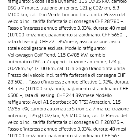
raffigurato: Škoda Fabia Dynamic, 115 CV/85 kW, cambio
DSG a 7 marce, trazione anteriore, 121 g CO2/km, 5,3
l/100 km, cat. D in Verde Timiano tinta unita. Prezzo del
veicolo incl. tariffa forfettaria di consegna CHF 28’780.–.
Tasso d’interesse annuo effettivo 3,03%, durata: 48 mesi
(10’000 km/anno), pagamento straordinario: CHF 5650.–,
rata di leasing: CHF 221.85/mese, assicurazione casco
totale obbligatoria esclusa. Modello raffigurato:
Volkswagen Golf Trend, 115 CV/85 kW, cambio
automatico DSG a 7 rapporti, trazione anteriore, 124 g
CO2/km, 5,4 l/100 km, cat. D in Grigio Urano tinta unita.
Prezzo del veicolo incl. tariffa forfettaria di consegna CHF
28’602.–. Tasso d’interesse annuo effettivo 1.92%, durata:
48 mesi (10’000 km/anno), pagamento straordinario: CHF
6500.–, rata di leasing: CHF 244.39/mese Modello
raffigurato: Audi A1 Sportback 30 TFSI Attraction, 115
CV/85 kW, cambio automatico S tronic a 7 marce, trazione
anteriore, 125 g CO2/km, 5,5 l/100 km, cat. D. Prezzo del
veicolo incl. tariffa forfettaria di consegna CHF 28’875.–.
Tasso d’interesse annuo effettivo 3,03%, durata: 48 mesi
(10’000 km/anno), pagamento straordinario: CHF 5671.–,