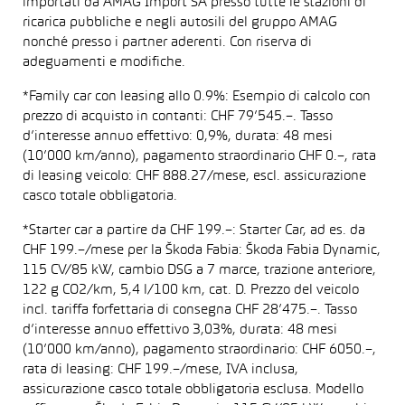
importati da AMAG Import SA presso tutte le stazioni di
ricarica pubbliche e negli autosili del gruppo AMAG
nonché presso i partner aderenti. Con riserva di
adeguamenti e modifiche.
*Family car con leasing allo 0.9%: Esempio di calcolo con
prezzo di acquisto in contanti: CHF 79’545.–. Tasso
d’interesse annuo effettivo: 0,9%, durata: 48 mesi
(10’000 km/anno), pagamento straordinario CHF 0.–, rata
di leasing veicolo: CHF 888.27/mese, escl. assicurazione
casco totale obbligatoria.
*Starter car a partire da CHF 199.–: Starter Car, ad es. da
CHF 199.–/mese per la Škoda Fabia: Škoda Fabia Dynamic,
115 CV/85 kW, cambio DSG a 7 marce, trazione anteriore,
122 g CO2/km, 5,4 l/100 km, cat. D. Prezzo del veicolo
incl. tariffa forfettaria di consegna CHF 28’475.–. Tasso
d’interesse annuo effettivo 3,03%, durata: 48 mesi
(10’000 km/anno), pagamento straordinario: CHF 6050.–,
rata di leasing: CHF 199.–/mese, IVA inclusa,
assicurazione casco totale obbligatoria esclusa. Modello