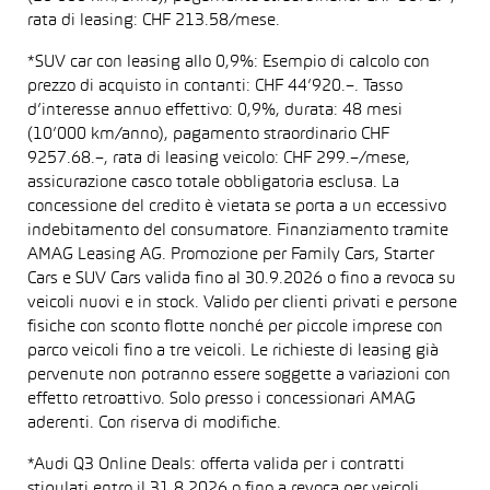
rata di leasing: CHF 213.58/mese.
*SUV car con leasing allo 0,9%: Esempio di calcolo con
prezzo di acquisto in contanti: CHF 44’920.–. Tasso
d’interesse annuo effettivo: 0,9%, durata: 48 mesi
(10’000 km/anno), pagamento straordinario CHF
9257.68.–, rata di leasing veicolo: CHF 299.–/mese,
assicurazione casco totale obbligatoria esclusa. La
concessione del credito è vietata se porta a un eccessivo
indebitamento del consumatore. Finanziamento tramite
AMAG Leasing AG. Promozione per Family Cars, Starter
Cars e SUV Cars valida fino al 30.9.2026 o fino a revoca su
veicoli nuovi e in stock. Valido per clienti privati e persone
fisiche con sconto flotte nonché per piccole imprese con
parco veicoli fino a tre veicoli. Le richieste di leasing già
pervenute non potranno essere soggette a variazioni con
effetto retroattivo. Solo presso i concessionari AMAG
aderenti. Con riserva di modifiche.
*Audi Q3 Online Deals: offerta valida per i contratti
stipulati entro il 31.8.2026 o fino a revoca per veicoli