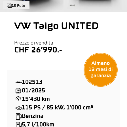
15 Foto
VW Taigo UNITED
Prezzo di vendita
CHF 26’990.-
102513
01/2025
15’430 km
115 PS / 85 kW, 1’000 cm³
Benzina
5,7 l/100km