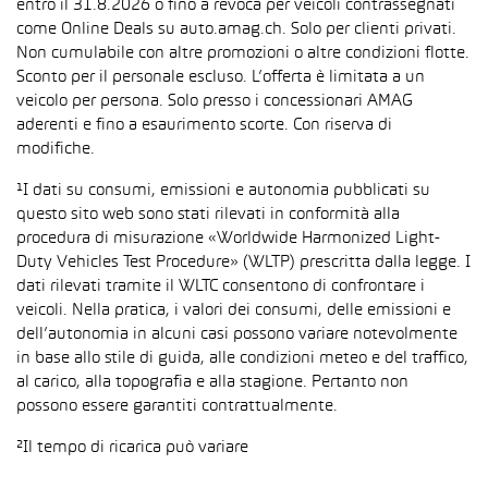
entro il 31.8.2026 o fino a revoca per veicoli contrassegnati
come Online Deals su auto.amag.ch. Solo per clienti privati.
Non cumulabile con altre promozioni o altre condizioni flotte.
Sconto per il personale escluso. L’offerta è limitata a un
veicolo per persona. Solo presso i concessionari AMAG
aderenti e fino a esaurimento scorte. Con riserva di
modifiche.
¹I dati su consumi, emissioni e autonomia pubblicati su
questo sito web sono stati rilevati in conformità alla
procedura di misurazione «Worldwide Harmonized Light-
Duty Vehicles Test Procedure» (WLTP) prescritta dalla legge. I
dati rilevati tramite il WLTC consentono di confrontare i
veicoli. Nella pratica, i valori dei consumi, delle emissioni e
dell’autonomia in alcuni casi possono variare notevolmente
in base allo stile di guida, alle condizioni meteo e del traffico,
al carico, alla topografia e alla stagione. Pertanto non
possono essere garantiti contrattualmente.
²Il tempo di ricarica può variare