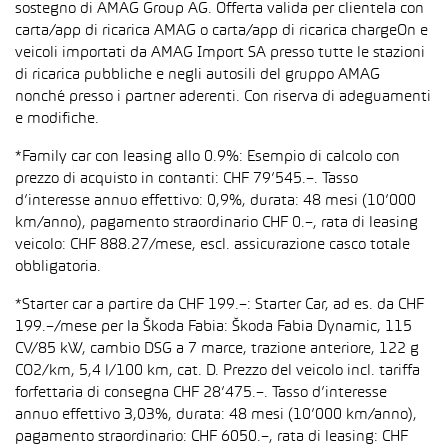
sostegno di AMAG Group AG. Offerta valida per clientela con
carta/app di ricarica AMAG o carta/app di ricarica chargeOn e
veicoli importati da AMAG Import SA presso tutte le stazioni
di ricarica pubbliche e negli autosili del gruppo AMAG
nonché presso i partner aderenti. Con riserva di adeguamenti
e modifiche.
*Family car con leasing allo 0.9%: Esempio di calcolo con
prezzo di acquisto in contanti: CHF 79’545.–. Tasso
d’interesse annuo effettivo: 0,9%, durata: 48 mesi (10’000
km/anno), pagamento straordinario CHF 0.–, rata di leasing
veicolo: CHF 888.27/mese, escl. assicurazione casco totale
obbligatoria.
*Starter car a partire da CHF 199.–: Starter Car, ad es. da CHF
199.–/mese per la Škoda Fabia: Škoda Fabia Dynamic, 115
CV/85 kW, cambio DSG a 7 marce, trazione anteriore, 122 g
CO2/km, 5,4 l/100 km, cat. D. Prezzo del veicolo incl. tariffa
forfettaria di consegna CHF 28’475.–. Tasso d’interesse
annuo effettivo 3,03%, durata: 48 mesi (10’000 km/anno),
pagamento straordinario: CHF 6050.–, rata di leasing: CHF