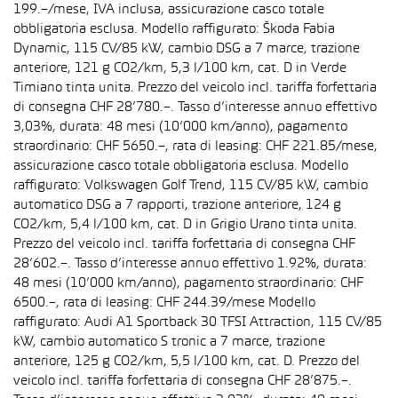
199.–/mese, IVA inclusa, assicurazione casco totale
obbligatoria esclusa. Modello raffigurato: Škoda Fabia
Dynamic, 115 CV/85 kW, cambio DSG a 7 marce, trazione
anteriore, 121 g CO2/km, 5,3 l/100 km, cat. D in Verde
Timiano tinta unita. Prezzo del veicolo incl. tariffa forfettaria
di consegna CHF 28’780.–. Tasso d’interesse annuo effettivo
3,03%, durata: 48 mesi (10’000 km/anno), pagamento
straordinario: CHF 5650.–, rata di leasing: CHF 221.85/mese,
assicurazione casco totale obbligatoria esclusa. Modello
raffigurato: Volkswagen Golf Trend, 115 CV/85 kW, cambio
automatico DSG a 7 rapporti, trazione anteriore, 124 g
CO2/km, 5,4 l/100 km, cat. D in Grigio Urano tinta unita.
Prezzo del veicolo incl. tariffa forfettaria di consegna CHF
28’602.–. Tasso d’interesse annuo effettivo 1.92%, durata:
48 mesi (10’000 km/anno), pagamento straordinario: CHF
6500.–, rata di leasing: CHF 244.39/mese Modello
raffigurato: Audi A1 Sportback 30 TFSI Attraction, 115 CV/85
kW, cambio automatico S tronic a 7 marce, trazione
anteriore, 125 g CO2/km, 5,5 l/100 km, cat. D. Prezzo del
veicolo incl. tariffa forfettaria di consegna CHF 28’875.–.