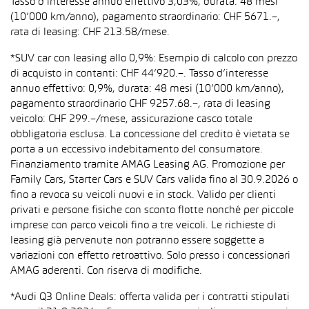
Tasso d’interesse annuo effettivo 3,03%, durata: 48 mesi
(10’000 km/anno), pagamento straordinario: CHF 5671.–,
rata di leasing: CHF 213.58/mese.
*SUV car con leasing allo 0,9%: Esempio di calcolo con prezzo
di acquisto in contanti: CHF 44’920.–. Tasso d’interesse
annuo effettivo: 0,9%, durata: 48 mesi (10’000 km/anno),
pagamento straordinario CHF 9257.68.–, rata di leasing
veicolo: CHF 299.–/mese, assicurazione casco totale
obbligatoria esclusa. La concessione del credito è vietata se
porta a un eccessivo indebitamento del consumatore.
Finanziamento tramite AMAG Leasing AG. Promozione per
Family Cars, Starter Cars e SUV Cars valida fino al 30.9.2026 o
fino a revoca su veicoli nuovi e in stock. Valido per clienti
privati e persone fisiche con sconto flotte nonché per piccole
imprese con parco veicoli fino a tre veicoli. Le richieste di
leasing già pervenute non potranno essere soggette a
variazioni con effetto retroattivo. Solo presso i concessionari
AMAG aderenti. Con riserva di modifiche.
*Audi Q3 Online Deals: offerta valida per i contratti stipulati