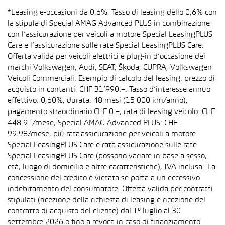
*Leasing e-occasioni da 0.6%: Tasso di leasing dello 0,6% con
la stipula di Special AMAG Advanced PLUS in combinazione
con l’assicurazione per veicoli a motore Special LeasingPLUS
Care e l’assicurazione sulle rate Special LeasingPLUS Care.
Offerta valida per veicoli elettrici e plug-in d’occasione dei
marchi Volkswagen, Audi, SEAT, Škoda, CUPRA, Volkswagen
Veicoli Commerciali. Esempio di calcolo del leasing: prezzo di
acquisto in contanti: CHF 31’990.–. Tasso d’interesse annuo
effettivo: 0,60%, durata: 48 mesi (15 000 km/anno),
pagamento straordinario CHF 0.–, rata di leasing veicolo: CHF
448.91/mese, Special AMAG Advanced PLUS: CHF
99.98/mese, più rata assicurazione per veicoli a motore
Special LeasingPLUS Care e rata assicurazione sulle rate
Special LeasingPLUS Care (possono variare in base a sesso,
età, luogo di domicilio e altre caratteristiche), IVA inclusa. La
concessione del credito è vietata se porta a un eccessivo
indebitamento del consumatore. Offerta valida per contratti
stipulati (ricezione della richiesta di leasing e ricezione del
contratto di acquisto del cliente) dal 1° luglio al 30
settembre 2026 o fino a revoca in caso di finanziamento