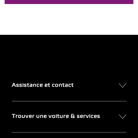
Assistance et contact
Contact
Trouver une voiture & services
Rendez-vous en ligne
FAQ Achat de voiture en ligne
Trouver une voiture