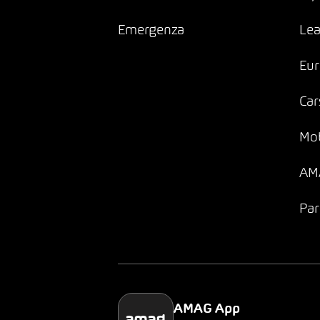
Emergenza
Lea
Eur
Car
Mob
AMA
Par
AMAG App