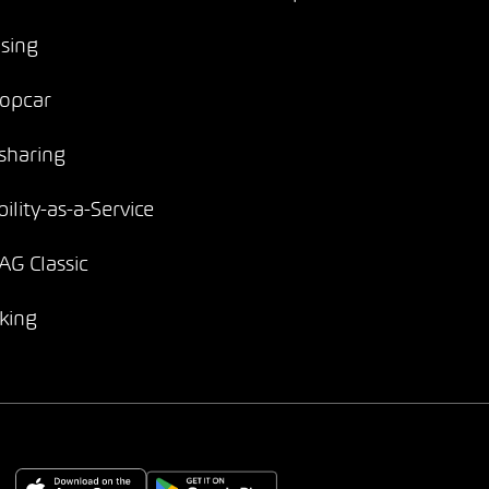
sing
opcar
sharing
ility-as-a-Service
G Classic
king