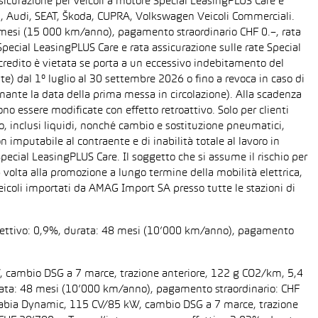
sicurazione per veicoli a motore Special LeasingPLUS Care e
gen, Audi, SEAT, Škoda, CUPRA, Volkswagen Veicoli Commerciali.
48 mesi (15 000 km/anno), pagamento straordinario CHF 0.–, rata
ecial LeasingPLUS Care e rata assicurazione sulle rate Special
 credito è vietata se porta a un eccessivo indebitamento del
ente) dal 1° luglio al 30 settembre 2026 o fino a revoca in caso di
nante la data della prima messa in circolazione). Alla scadenza
o essere modificate con effetto retroattivo. Solo per clienti
o, inclusi liquidi, nonché cambio e sostituzione pneumatici,
n imputabile al contraente e di inabilità totale al lavoro in
Special LeasingPLUS Care. Il soggetto che si assume il rischio per
 volta alla promozione a lungo termine della mobilità elettrica,
eicoli importati da AMAG Import SA presso tutte le stazioni di
 effettivo: 0,9%, durata: 48 mesi (10’000 km/anno), pagamento
W, cambio DSG a 7 marce, trazione anteriore, 122 g CO2/km, 5,4
 durata: 48 mesi (10’000 km/anno), pagamento straordinario: CHF
da Fabia Dynamic, 115 CV/85 kW, cambio DSG a 7 marce, trazione