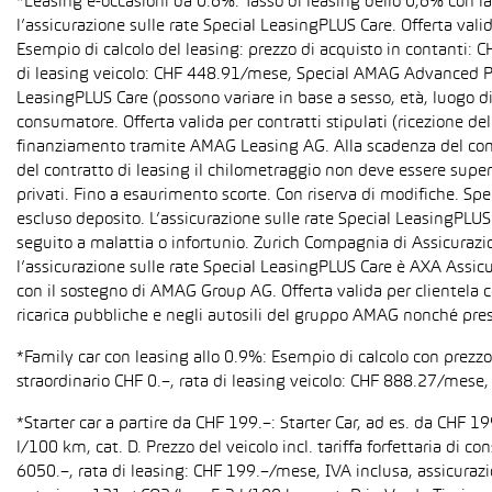
*Leasing e-occasioni da 0.6%: Tasso di leasing dello 0,6% con 
l’assicurazione sulle rate Special LeasingPLUS Care. Offerta val
Esempio di calcolo del leasing: prezzo di acquisto in contanti:
di leasing veicolo: CHF 448.91/mese, Special AMAG Advanced PLU
LeasingPLUS Care (possono variare in base a sesso, età, luogo di
consumatore. Offerta valida per contratti stipulati (ricezione del
finanziamento tramite AMAG Leasing AG. Alla scadenza del contra
del contratto di leasing il chilometraggio non deve essere super
privati. Fino a esaurimento scorte. Con riserva di modifiche. S
escluso deposito. L’assicurazione sulle rate Special LeasingPLUS C
seguito a malattia o infortunio. Zurich Compagnia di Assicurazion
l’assicurazione sulle rate Special LeasingPLUS Care è AXA Assicu
con il sostegno di AMAG Group AG. Offerta valida per clientela c
ricarica pubbliche e negli autosili del gruppo AMAG nonché pres
*Family car con leasing allo 0.9%: Esempio di calcolo con prez
straordinario CHF 0.–, rata di leasing veicolo: CHF 888.27/mese, 
*Starter car a partire da CHF 199.–: Starter Car, ad es. da CH
l/100 km, cat. D. Prezzo del veicolo incl. tariffa forfettaria 
6050.–, rata di leasing: CHF 199.–/mese, IVA inclusa, assicura