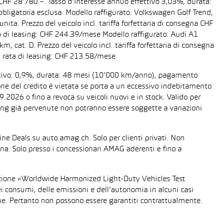
a CHF 28’780.–. Tasso d’interesse annuo effettivo 3,03%, durata:
ligatoria esclusa. Modello raffigurato: Volkswagen Golf Trend,
ta. Prezzo del veicolo incl. tariffa forfettaria di consegna CHF
 di leasing: CHF 244.39/mese Modello raffigurato: Audi A1
cat. D. Prezzo del veicolo incl. tariffa forfettaria di consegna
 rata di leasing: CHF 213.58/mese.
fettivo: 0,9%, durata: 48 mesi (10’000 km/anno), pagamento
one del credito è vietata se porta a un eccessivo indebitamento
2026 o fino a revoca su veicoli nuovi e in stock. Valido per
easing già pervenute non potranno essere soggette a variazioni
line Deals su auto.amag.ch. Solo per clienti privati. Non
sona. Solo presso i concessionari AMAG aderenti e fino a
urazione «Worldwide Harmonized Light-Duty Vehicles Test
dei consumi, delle emissioni e dell’autonomia in alcuni casi
gione. Pertanto non possono essere garantiti contrattualmente.