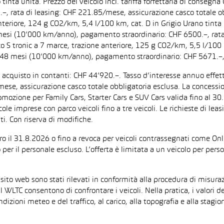
inta unita. Prezzo del veicolo incl. tariffa forfettaria di consegn
 rata di leasing: CHF 221.85/mese, assicurazione casco totale obb
iore, 124 g CO2/km, 5,4 l/100 km, cat. D in Grigio Urano tinta uni
 mesi (10’000 km/anno), pagamento straordinario: CHF 6500.–, rata
tronic a 7 marce, trazione anteriore, 125 g CO2/km, 5,5 l/100 km, 
: 48 mesi (10’000 km/anno), pagamento straordinario: CHF 5671.–,
di acquisto in contanti: CHF 44’920.–. Tasso d’interesse annuo ef
/mese, assicurazione casco totale obbligatoria esclusa. La concessi
one per Family Cars, Starter Cars e SUV Cars valida fino al 30.9.
ccole imprese con parco veicoli fino a tre veicoli. Le richieste di l
i. Con riserva di modifiche.
ntro il 31.8.2026 o fino a revoca per veicoli contrassegnati come On
 per il personale escluso. L’offerta è limitata a un veicolo per per
 sito web sono stati rilevati in conformità alla procedura di mis
il WLTC consentono di confrontare i veicoli. Nella pratica, i valori 
ndizioni meteo e del traffico, al carico, alla topografia e alla sta