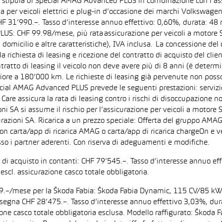
la stipula di Special AMAG Advanced PLUS in combinazione con l’as
ida per veicoli elettrici e plug-in d’occasione dei marchi Volkswa
 CHF 31’990.–. Tasso d’interesse annuo effettivo: 0,60%, durata: 
S: CHF 99.98/mese, più rata assicurazione per veicoli a motore Sp
 domicilio e altre caratteristiche), IVA inclusa. La concessione del
la richiesta di leasing e ricezione del contratto di acquisto del cli
tto di leasing il veicolo non deve avere più di 8 anni (è determi
iore a 180’000 km. Le richieste di leasing già pervenute non posson
pecial AMAG Advanced PLUS prevede le seguenti prestazioni: servizi
are assicura la rata di leasing contro i rischi di disoccupazione no
i SA si assume il rischio per l’assicurazione per veicoli a motore 
razioni SA. Ricarica a un prezzo speciale: Offerta del gruppo AMAG
on carta/app di ricarica AMAG o carta/app di ricarica chargeOn e v
so i partner aderenti. Con riserva di adeguamenti e modifiche.
zo di acquisto in contanti: CHF 79’545.–. Tasso d’interesse annuo
escl. assicurazione casco totale obbligatoria.
F 199.–/mese per la Škoda Fabia: Škoda Fabia Dynamic, 115 CV/85 k
di consegna CHF 28’475.–. Tasso d’interesse annuo effettivo 3,03%,
zione casco totale obbligatoria esclusa. Modello raffigurato: Ško