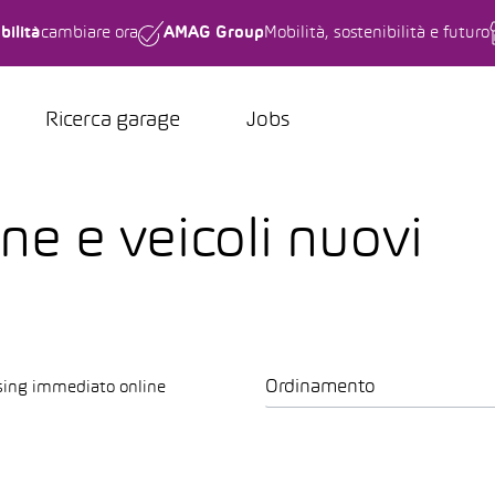
bilità
cambiare ora
AMAG Group
Mobilità, sostenibilità e futuro
Ricerca garage
Jobs
one e veicoli nuovi
Ordinamento
sing immediato online