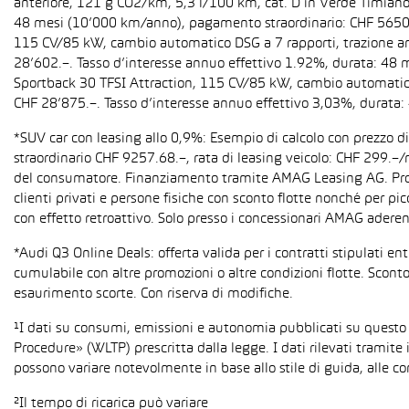
anteriore, 121 g CO2/km, 5,3 l/100 km, cat. D in Verde Timiano t
48 mesi (10’000 km/anno), pagamento straordinario: CHF 5650.–,
115 CV/85 kW, cambio automatico DSG a 7 rapporti, trazione anter
28’602.–. Tasso d’interesse annuo effettivo 1.92%, durata: 48
Sportback 30 TFSI Attraction, 115 CV/85 kW, cambio automatico S 
CHF 28’875.–. Tasso d’interesse annuo effettivo 3,03%, durata
*SUV car con leasing allo 0,9%: Esempio di calcolo con prezzo 
straordinario CHF 9257.68.–, rata di leasing veicolo: CHF 299.–
del consumatore. Finanziamento tramite AMAG Leasing AG. Promozi
clienti privati e persone fisiche con sconto flotte nonché per pi
con effetto retroattivo. Solo presso i concessionari AMAG aderent
*Audi Q3 Online Deals: offerta valida per i contratti stipulati e
cumulabile con altre promozioni o altre condizioni flotte. Sconto
esaurimento scorte. Con riserva di modifiche.
¹I dati su consumi, emissioni e autonomia pubblicati su questo
Procedure» (WLTP) prescritta dalla legge. I dati rilevati tramite 
possono variare notevolmente in base allo stile di guida, alle co
²Il tempo di ricarica può variare