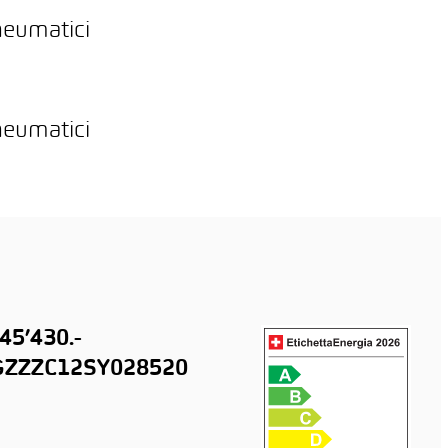
neumatici
neumatici
45’430.-
ZZZC12SY028520