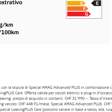
strativo
 g/km
l/100km
% con la stipula di Special AMAG Advanced PLUS in combinazione co
singPLUS Care. Offerta valida per veicoli elettrici e plug-in d’occ
easing: prezzo di acquisto in contanti: CHF 31’990.–. Tasso d’inte
ing veicolo: CHF 448.91/mese, Special AMAG Advanced PLUS: CHF 9
pecial LeasingPLUS Care (possono variare in base a sesso, età, luogo