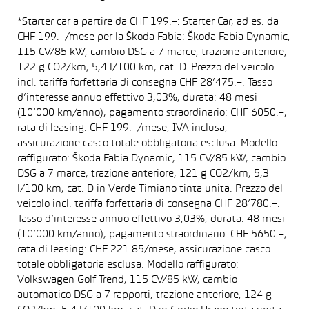
*Starter car a partire da CHF 199.–: Starter Car, ad es. da
CHF 199.–/mese per la Škoda Fabia: Škoda Fabia Dynamic,
115 CV/85 kW, cambio DSG a 7 marce, trazione anteriore,
122 g CO2/km, 5,4 l/100 km, cat. D. Prezzo del veicolo
incl. tariffa forfettaria di consegna CHF 28’475.–. Tasso
d’interesse annuo effettivo 3,03%, durata: 48 mesi
(10’000 km/anno), pagamento straordinario: CHF 6050.–,
rata di leasing: CHF 199.–/mese, IVA inclusa,
assicurazione casco totale obbligatoria esclusa. Modello
raffigurato: Škoda Fabia Dynamic, 115 CV/85 kW, cambio
DSG a 7 marce, trazione anteriore, 121 g CO2/km, 5,3
l/100 km, cat. D in Verde Timiano tinta unita. Prezzo del
veicolo incl. tariffa forfettaria di consegna CHF 28’780.–.
Tasso d’interesse annuo effettivo 3,03%, durata: 48 mesi
(10’000 km/anno), pagamento straordinario: CHF 5650.–,
rata di leasing: CHF 221.85/mese, assicurazione casco
totale obbligatoria esclusa. Modello raffigurato:
Volkswagen Golf Trend, 115 CV/85 kW, cambio
automatico DSG a 7 rapporti, trazione anteriore, 124 g