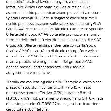
di inabilità totale al lavoro in seguito a malattia o
infortunio. Zurich Compagnia di Assicurazioni SA si
assume il rischio per l’assicurazione per veicoli a motore
Special LeasingPLUS Care. Il soggetto che si assume il
rischio per l’assicurazione sulle rate Special LeasingPLUS
Care è AXA Assicurazioni SA. Ricarica a un prezzo speciale:
Offerta del gruppo AMAG volta alla promozione a lungo
termine della mobilità elettrica, con il sostegno di AMAG
Group AG. Offerta valida per clientela con carta/app di
ricarica AMAG o carta/app di ricarica chargeOn e veicoli
importati da AMAG Import SA presso tutte le stazioni di
ricarica pubbliche e negli autosili del gruppo AMAG
nonché presso i partner aderenti. Con riserva di
adeguamenti e modifiche.
*Family car con leasing allo 0.9%: Esempio di calcolo con
prezzo di acquisto in contanti: CHF 79’545.–. Tasso
d’interesse annuo effettivo: 0,9%, durata: 48 mesi
(10’000 km/anno), pagamento straordinario CHF 0.–, rata
di leasing veicolo: CHF 888.27/mese, escl. assicurazione
casco totale obbligatoria.