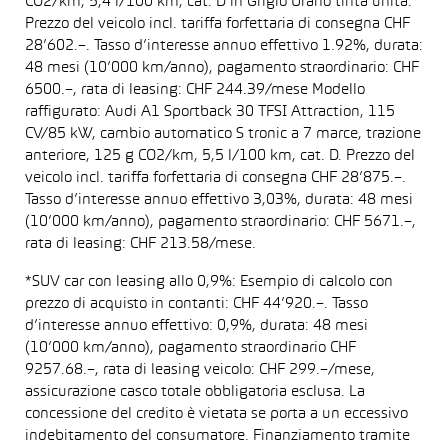
CO2/km, 5,4 l/100 km, cat. D in Grigio Urano tinta unita.
Prezzo del veicolo incl. tariffa forfettaria di consegna CHF
28’602.–. Tasso d’interesse annuo effettivo 1.92%, durata:
48 mesi (10’000 km/anno), pagamento straordinario: CHF
6500.–, rata di leasing: CHF 244.39/mese Modello
raffigurato: Audi A1 Sportback 30 TFSI Attraction, 115
CV/85 kW, cambio automatico S tronic a 7 marce, trazione
anteriore, 125 g CO2/km, 5,5 l/100 km, cat. D. Prezzo del
veicolo incl. tariffa forfettaria di consegna CHF 28’875.–.
Tasso d’interesse annuo effettivo 3,03%, durata: 48 mesi
(10’000 km/anno), pagamento straordinario: CHF 5671.–,
rata di leasing: CHF 213.58/mese.
*SUV car con leasing allo 0,9%: Esempio di calcolo con
prezzo di acquisto in contanti: CHF 44’920.–. Tasso
d’interesse annuo effettivo: 0,9%, durata: 48 mesi
(10’000 km/anno), pagamento straordinario CHF
9257.68.–, rata di leasing veicolo: CHF 299.–/mese,
assicurazione casco totale obbligatoria esclusa. La
concessione del credito è vietata se porta a un eccessivo
indebitamento del consumatore. Finanziamento tramite