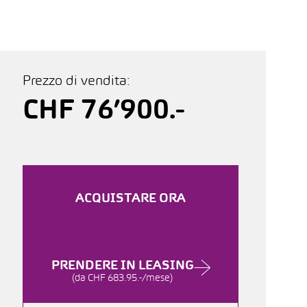
Prezzo di vendita:
CHF 76’900.-
ACQUISTARE ORA
PRENDERE IN LEASING
(da CHF 683.95.-/mese)