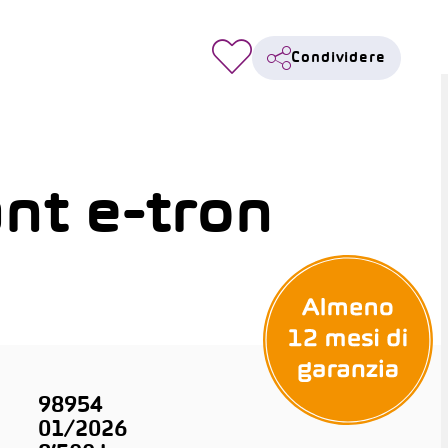
Condividere
nt e-tron
98954
01/2026