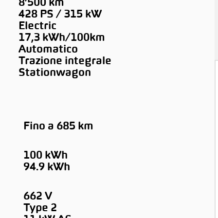
8’500 km
428 PS / 315 kW
Electric
17,3 kWh/100km
Automatico
Trazione integrale
Stationwagon
Fino a 685 km
100 kWh
94.9 kWh
662 V
Type 2