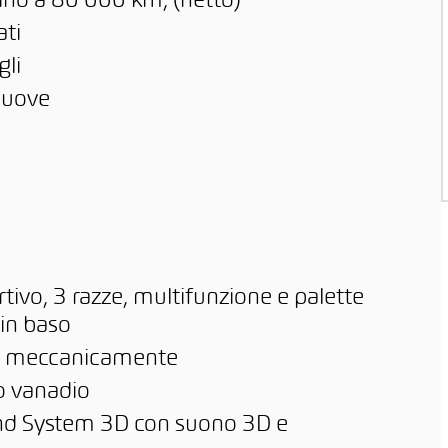
ino a 80'000 km, (netto)
ati
gli
 nuove
rtivo, 3 razze, multifunzione e palette
 in baso
ile meccanicamente
to vanadio
d System 3D con suono 3D e