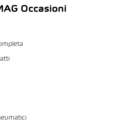
 AMAG Occasioni
completa
atti
neumatici