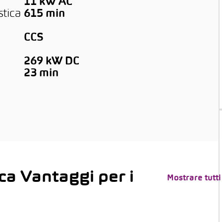
11 kW AC
stica
615 min
CCS
269 kW DC
→
23 min
ca Vantaggi per i
Mostrare tutti