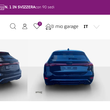
N. 1 IN SVIZZERA
con 90 sedi
0
Il mio garage
IT