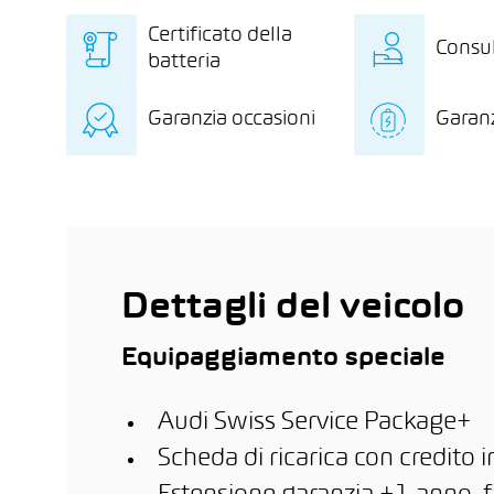
Certificato della
Consu
batteria
Certificato della batteria
Consu
Garanzia occasioni
Garanz
indipendente con
esclu
diagnosi dettagliata
elettr
12 mesi di garanzia sul
8 ann
della batteria
ricar
veicolo d’occasione
chilo
impia
000 k
prim
circo
del p
Dettagli del veicolo
per p
Equipaggiamento speciale
Audi Swiss Service Package+
Scheda di ricarica con credito i