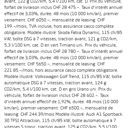
avant, 122 g CO2/km, 5,4 l/100 km, cat. D. Prix du véhicule,
forfait de livraison inclus CHF 28 475.–. Taux d’intérêt annuel
effectif de 3,03%, durée: 48 mois (10 000 km/an), premier
versement: CHF 6050.–, mensualité de leasing: CHF
199.–/mois, TVA incluse, hors assurance casco complète
obligatoire. Modèle illustré: Skoda Fabia Dynamic, 115 ch/85
kW, boîte DSG à 7 vitesses, traction avant, 121 g CO2/km,
5,3 l/100 km, cat. D en vert Timiano uni. Prix du véhicule,
forfait de livraison inclus CHF 28 780.–. Taux d’intérêt annuel
effectif de 3,03%, durée: 48 mois (10 000 km/an), premier
versement: CHF 5650.–, mensualité de leasing: CHF
221.85.–/mois, hors assurance casco complète obligatoire.
Modèle illustré: Volkswagen Golf Trend, 115 ch/85 kW, boîte
automatique DSG à 7 vitesses, traction avant, 124 g
CO2/km, 5,4 l/100 km, cat. D en gris Urano uni. Prix du
véhicule, forfait de livraison inclus CHF 28 602.–. Taux
d’intérêt annuel effectif de 1,92%, durée: 48 mois (10 000
km/an), premier versement: CHF 6500.–, mensualité de
leasing: CHF 244.39/mois Modèle illustré: Audi A1 Sportback
30 TFSI Attraction, 115 ch/85 kW, boîte automatique à 7
vitesses S tronic, traction avant, 125 g CO2/km, 5,5 l/100