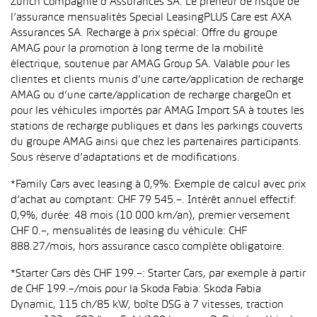
Zurich Compagnie d’Assurances SA. Le preneur de risque de
l’assurance mensualités Special LeasingPLUS Care est AXA
Assurances SA. Recharge à prix spécial: Offre du groupe
AMAG pour la promotion à long terme de la mobilité
électrique, soutenue par AMAG Group SA. Valable pour les
clientes et clients munis d’une carte/application de recharge
AMAG ou d’une carte/application de recharge chargeOn et
pour les véhicules importés par AMAG Import SA à toutes les
stations de recharge publiques et dans les parkings couverts
du groupe AMAG ainsi que chez les partenaires participants.
Sous réserve d’adaptations et de modifications.
*Family Cars avec leasing à 0,9%: Exemple de calcul avec prix
d’achat au comptant: CHF 79 545.–. Intérêt annuel effectif:
0,9%, durée: 48 mois (10 000 km/an), premier versement
CHF 0.–, mensualités de leasing du véhicule: CHF
888.27/mois, hors assurance casco complète obligatoire.
*Starter Cars dès CHF 199.–: Starter Cars, par exemple à partir
de CHF 199.–/mois pour la Skoda Fabia: Skoda Fabia
Dynamic, 115 ch/85 kW, boîte DSG à 7 vitesses, traction