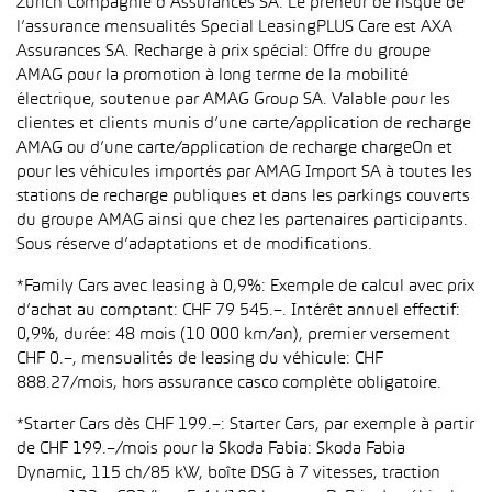
Zurich Compagnie d’Assurances SA. Le preneur de risque de
l’assurance mensualités Special LeasingPLUS Care est AXA
Assurances SA. Recharge à prix spécial: Offre du groupe
AMAG pour la promotion à long terme de la mobilité
électrique, soutenue par AMAG Group SA. Valable pour les
clientes et clients munis d’une carte/application de recharge
AMAG ou d’une carte/application de recharge chargeOn et
pour les véhicules importés par AMAG Import SA à toutes les
stations de recharge publiques et dans les parkings couverts
du groupe AMAG ainsi que chez les partenaires participants.
Sous réserve d’adaptations et de modifications.
*Family Cars avec leasing à 0,9%: Exemple de calcul avec prix
d’achat au comptant: CHF 79 545.–. Intérêt annuel effectif:
0,9%, durée: 48 mois (10 000 km/an), premier versement
CHF 0.–, mensualités de leasing du véhicule: CHF
888.27/mois, hors assurance casco complète obligatoire.
*Starter Cars dès CHF 199.–: Starter Cars, par exemple à partir
de CHF 199.–/mois pour la Skoda Fabia: Skoda Fabia
Dynamic, 115 ch/85 kW, boîte DSG à 7 vitesses, traction