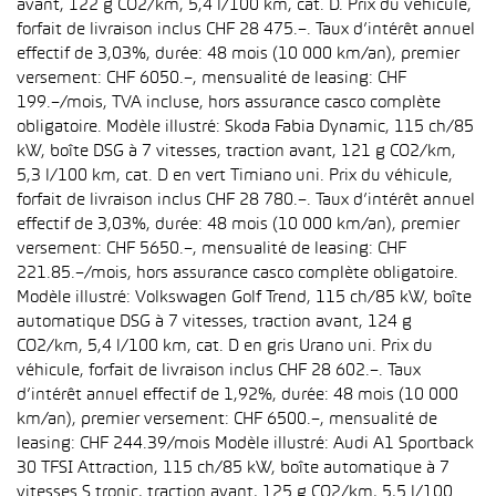
avant, 122 g CO2/km, 5,4 l/100 km, cat. D. Prix du véhicule,
forfait de livraison inclus CHF 28 475.–. Taux d’intérêt annuel
effectif de 3,03%, durée: 48 mois (10 000 km/an), premier
versement: CHF 6050.–, mensualité de leasing: CHF
199.–/mois, TVA incluse, hors assurance casco complète
obligatoire. Modèle illustré: Skoda Fabia Dynamic, 115 ch/85
kW, boîte DSG à 7 vitesses, traction avant, 121 g CO2/km,
5,3 l/100 km, cat. D en vert Timiano uni. Prix du véhicule,
forfait de livraison inclus CHF 28 780.–. Taux d’intérêt annuel
effectif de 3,03%, durée: 48 mois (10 000 km/an), premier
versement: CHF 5650.–, mensualité de leasing: CHF
221.85.–/mois, hors assurance casco complète obligatoire.
Modèle illustré: Volkswagen Golf Trend, 115 ch/85 kW, boîte
automatique DSG à 7 vitesses, traction avant, 124 g
CO2/km, 5,4 l/100 km, cat. D en gris Urano uni. Prix du
véhicule, forfait de livraison inclus CHF 28 602.–. Taux
d’intérêt annuel effectif de 1,92%, durée: 48 mois (10 000
km/an), premier versement: CHF 6500.–, mensualité de
leasing: CHF 244.39/mois Modèle illustré: Audi A1 Sportback
30 TFSI Attraction, 115 ch/85 kW, boîte automatique à 7
vitesses S tronic, traction avant, 125 g CO2/km, 5,5 l/100